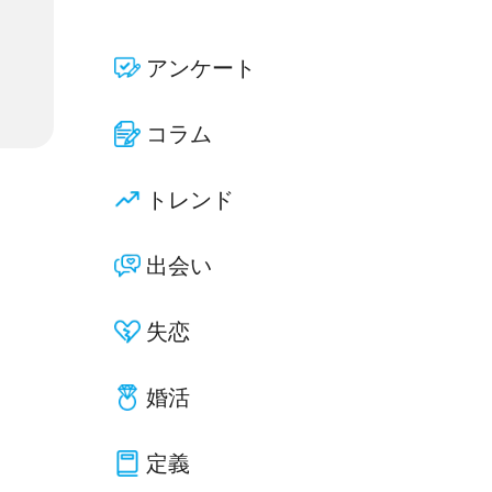
アンケート
コラム
トレンド
出会い
失恋
婚活
定義