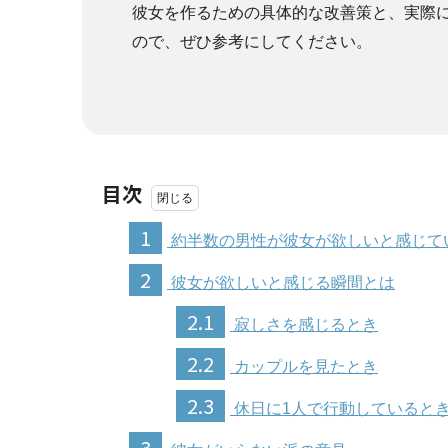
彼女を作るための具体的な改善策と、実際
ので、ぜひ参考にしてください。
目次
1
約半数の男性が彼女が欲しいと感じて
2
彼女が欲しいと感じる瞬間とは
2.1
寂しさを感じるとき
2.2
カップルを見たとき
2.3
休日に1人で行動していると
3