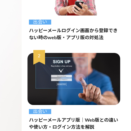
出会い
ハッピーメールログイン画面から登録でき
ない時のweb版・アプリ版の対処法
出会い
ハッピーメールアプリ版｜Web版との違い
や使い方・ログイン方法を解説