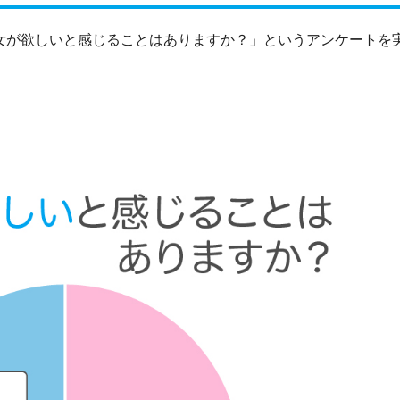
彼女が欲しいと感じることはありますか？」というアンケートを