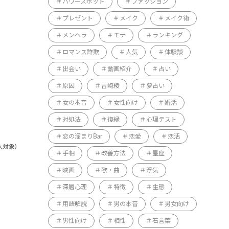
パワースポット
ファッション
プレゼント
メイク
メイク術
メンヘラ
モテ
ランキング
ロマンス詐欺
人気
体験談
出会い
動画紹介
占い
原因
吉崎綾
夢占い
女の本音
女性向け
婚活
対処法
復縁
心理テスト
恋の溜まりBar
恋愛
恋活
手相
改善方法
星座
映画
歌・曲
浮気
深層心理
特徴
生態
用語解説
男の本音
男女向け
男性向け
相性
石言葉