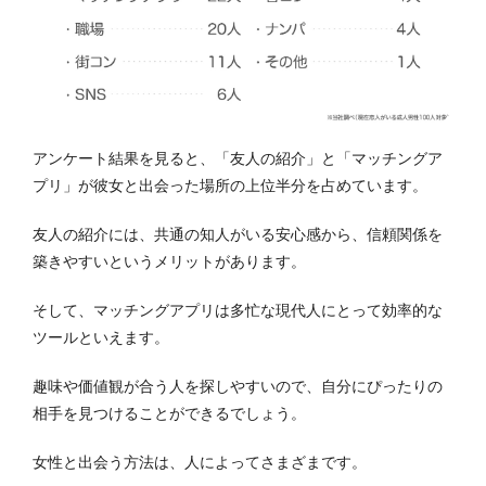
アンケート結果を見ると、「友人の紹介」と「マッチングア
プリ」が彼女と出会った場所の上位半分を占めています。
友人の紹介には、共通の知人がいる安心感から、信頼関係を
築きやすいというメリットがあります。
そして、マッチングアプリは多忙な現代人にとって効率的な
ツールといえます。
趣味や価値観が合う人を探しやすいので、自分にぴったりの
相手を見つけることができるでしょう。
女性と出会う方法は、人によってさまざまです。