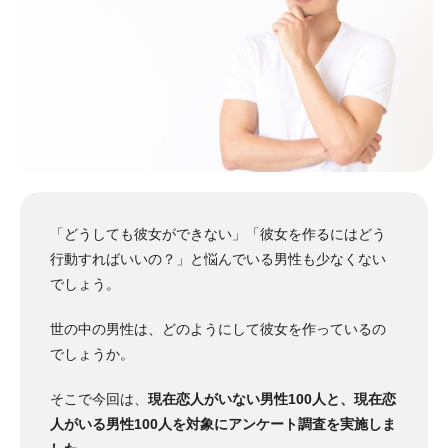
「どうしても彼女ができない」「彼女を作るにはどう
行動すればいいの？」と悩んでいる男性も少なくない
でしょう。
世の中の男性は、どのようにして彼女を作っているの
でしょうか。
そこで今回は、
現在恋人がいない男性100人と、現在恋
人がいる男性100人を対象にアンケート調査を実施しま