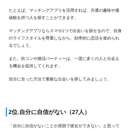
たとえば、マッチングアプリを活用すれば、共通の趣味や価
値観を持つ人を探すことができます。
マッチングアプリならスマホ1つで出会いを探せるので、自身
のライフスタイルを尊重しながら、効率的に恋活を進められ
るでしょう。
また、街コンや婚活パーティーは、一度に多くの人と出会え
る機会を提供してくれます。
自分に合った方法で素敵な出会いを探してみましょう。
2位.自分に自信がない（27人）
「自分に自信がないことが原因で彼女ができない」と思って