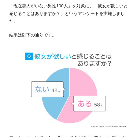
「現在恋人がいない男性100人」を対象に、「彼女が欲しいと
感じることはありますか？」というアンケートを実施しまし
た。
結果は以下の通りです。