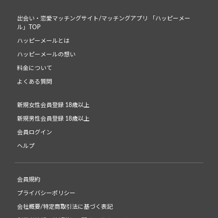
出会い・恋愛マッチングサイト/マッチングアプリ 「ハッピーメー
ル」TOP
ハッピーメールとは
ハッピーメールの想い
料金について
よくある質問
新規女性会員登録 18歳以上
新規男性会員登録 18歳以上
会員ログイン
ヘルプ
会員規約
プライバシーポリシー
会社概要/特定商取引法に基づく表記