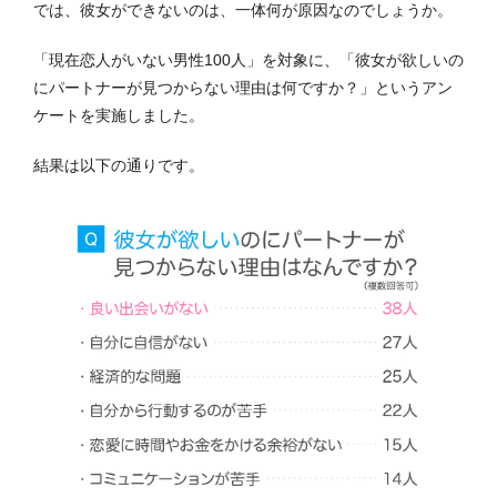
では、彼女ができないのは、一体何が原因なのでしょうか。
「現在恋人がいない男性100人」を対象に、「彼女が欲しいの
にパートナーが見つからない理由は何ですか？」というアン
ケートを実施しました。
結果は以下の通りです。