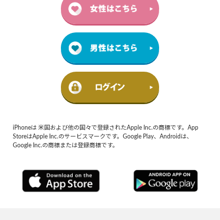
iPhoneは 米国および他の国々で登録されたApple Inc.の商標です。App
StoreはApple Inc.のサービスマークです。Google Play、Androidは、
Google Inc.の商標または登録商標です。