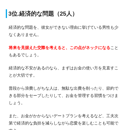
3位.経済的な問題（25人）
経済的な問題を、彼女ができない理由に挙げている男性も少
なくありません。
将来を見据えた交際を考えると、この点がネックになる
こと
もあるでしょう。
経済的な不安があるのなら、まずはお金の使い方を見直すこ
とが大切です。
普段から浪費しがちな人は、無駄な出費を削ったり、節約で
きる部分をセーブしたりして、お金を管理する習慣をつけま
しょう。
また、お金がかからないデートプランを考えるなど、工夫次
第で経済的な負担を減らしながら恋愛を楽しむことも可能で