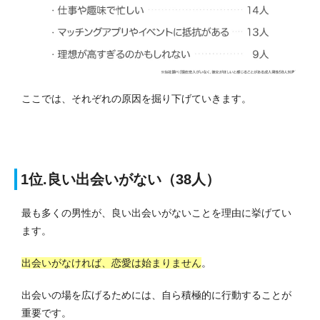
ここでは、それぞれの原因を掘り下げていきます。
1位.良い出会いがない（38人）
最も多くの男性が、良い出会いがないことを理由に挙げてい
ます。
出会いがなければ、恋愛は始まりません
。
出会いの場を広げるためには、自ら積極的に行動することが
重要です。