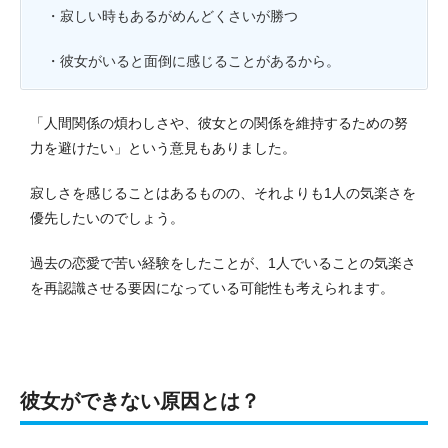
・寂しい時もあるがめんどくさいが勝つ
・彼女がいると面倒に感じることがあるから。
「人間関係の煩わしさや、彼女との関係を維持するための努
力を避けたい」という意見もありました。
寂しさを感じることはあるものの、それよりも1人の気楽さを
優先したいのでしょう。
過去の恋愛で苦い経験をしたことが、1人でいることの気楽さ
を再認識させる要因になっている可能性も考えられます。
彼女ができない原因とは？