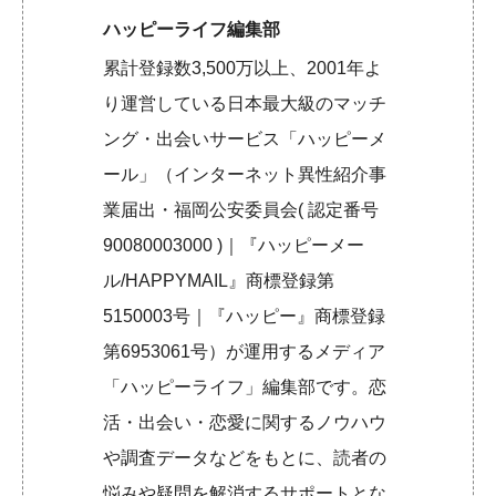
ハッピーライフ編集部
累計登録数3,500万以上、2001年よ
り運営している日本最大級のマッチ
ング・出会いサービス「ハッピーメ
ール」（インターネット異性紹介事
業届出・福岡公安委員会( 認定番号
90080003000 )｜『ハッピーメー
ル/HAPPYMAIL』商標登録第
5150003号｜『ハッピー』商標登録
第6953061号）が運用するメディア
「ハッピーライフ」編集部です。恋
活・出会い・恋愛に関するノウハウ
や調査データなどをもとに、読者の
悩みや疑問を解消するサポートとな