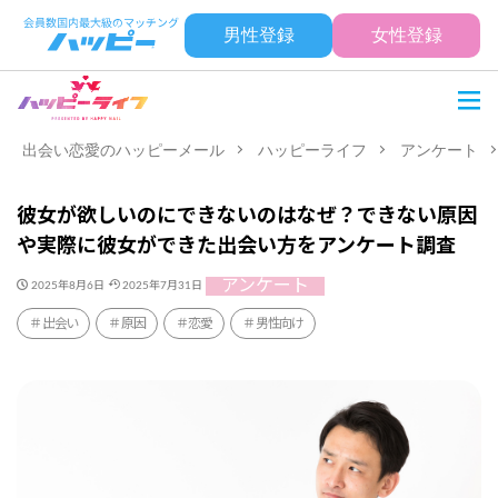
男性登録
女性登録
出会い恋愛のハッピーメール
ハッピーライフ
アンケート
彼女が欲しいのにできないのはなぜ？できない原因
や実際に彼女ができた出会い方をアンケート調査
アンケート
2025年8月6日
2025年7月31日
出会い
原因
恋愛
男性向け