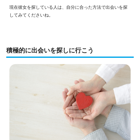
現在彼女を探している人は、自分に合った方法で出会いを探
してみてくださいね。
積極的に出会いを探しに行こう