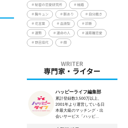
秘密の恋愛研究所
結婚
胸キュン
脈あり
自分磨き
花言葉
血液型
診断
運勢
運命の人
遠距離恋愛
野呂佳代
顔
専門家・ライター
ハッピーライフ編集部
累計登録数3,500万以上、
2001年より運営している日
本最大級のマッチング・出
会いサービス「ハッピ...