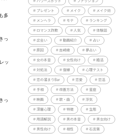
パワースポット
ファッション
プレゼント
メイク
メイク術
も多
メンヘラ
モテ
ランキング
ロマンス詐欺
人気
体験談
きっ
出会い
動画紹介
占い
原因
吉崎綾
夢占い
女の本音
女性向け
婚活
レッ
対処法
復縁
心理テスト
恋の溜まりBar
恋愛
恋活
手相
改善方法
星座
きっ
映画
歌・曲
浮気
深層心理
特徴
生態
用語解説
男の本音
男女向け
男性向け
相性
石言葉