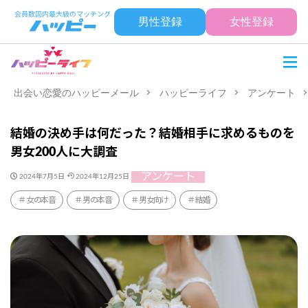
男性登録
女性登録
出会い恋愛のハッピーメール
ハッピーライフ
アンケート
結婚の決め手は何だった？結婚相手に求めるものを
男女200人に大調査
アンケート
2024年7月5日
2024年12月25日
女の本音
男の本音
男女向け
結婚