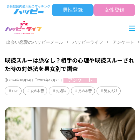
男性登録
女性登録
出会い恋愛のハッピーメール
ハッピーライフ
アンケート
既読スルーは脈なし？相手の心理や既読スルーされ
た時の対処法を男女別で調査
アンケート
2024年10月14日
2024年12月25日
LINE
女の本音
対処法
男の本音
男女向け