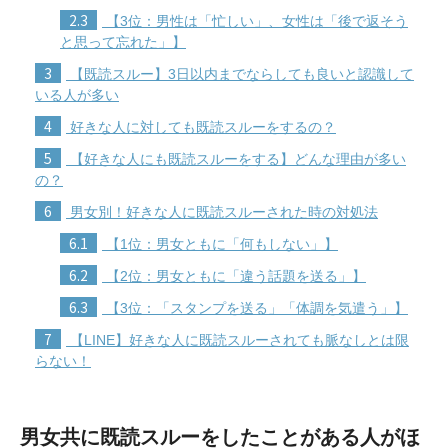
2.3
【3位：男性は「忙しい」、女性は「後で返そう
と思って忘れた」】
3
【既読スルー】3日以内までならしても良いと認識して
いる人が多い
4
好きな人に対しても既読スルーをするの？
5
【好きな人にも既読スルーをする】どんな理由が多い
の？
6
男女別！好きな人に既読スルーされた時の対処法
6.1
【1位：男女ともに「何もしない」】
6.2
【2位：男女ともに「違う話題を送る」】
6.3
【3位：「スタンプを送る」「体調を気遣う」】
7
【LINE】好きな人に既読スルーされても脈なしとは限
らない！
男女共に既読スルーをしたことがある人がほ