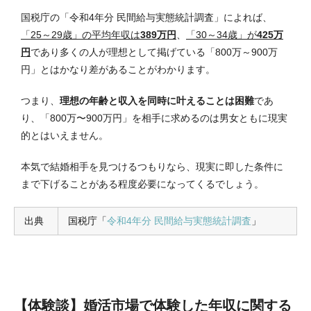
国税庁の「令和4年分 民間給与実態統計調査」によれば、
「25～29歳」の平均年収は
389万円
、
「30～34歳」が
425万
円
であり多くの人が理想として掲げている「800万～900万
円」とはかなり差があることがわかります。
つまり、
理想の年齢と収入を同時に叶えることは困難
であ
り、「800万〜900万円」を相手に求めるのは男女ともに現実
的とはいえません。
本気で結婚相手を見つけるつもりなら、現実に即した条件に
まで下げることがある程度必要になってくるでしょう。
出典
国税庁「
令和4年分 民間給与実態統計調査
」
【体験談】婚活市場で体験した年収に関する