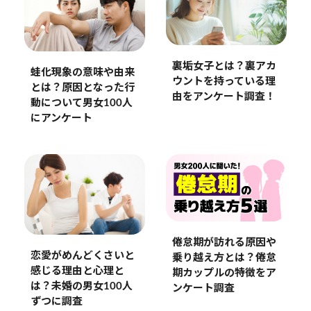
裏垢女子とは？裏アカ
蛙化現象の意味や由来
ウントを持っている理
とは？原因となった行
由をアンケート調査！
動について男女100人
にアンケート
倦怠期が訪れる原因や
恋愛がめんどくさいと
乗り越え方とは？倦怠
感じる理由と心理と
期カップルの特徴をア
は？未婚の男女100人
ンケート調査
ずつに調査