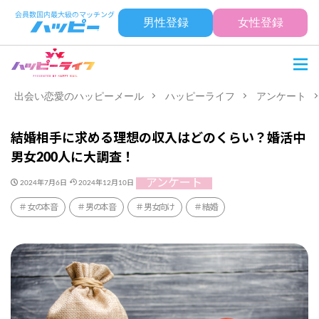
男性登録
女性登録
出会い恋愛のハッピーメール
ハッピーライフ
アンケート
結婚相手に求める理想の収入はどのくらい？婚活中
男女200人に大調査！
アンケート
2024年7月6日
2024年12月10日
女の本音
男の本音
男女向け
結婚