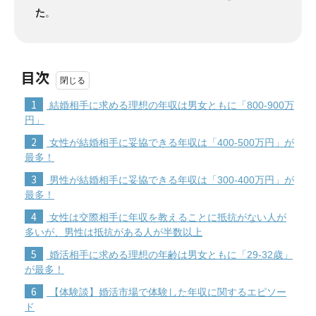
た
。
目次
1
結婚相手に求める理想の年収は男女ともに「800-900万
円」
2
女性が結婚相手に妥協できる年収は「400-500万円」が
最多！
3
男性が結婚相手に妥協できる年収は「300-400万円」が
最多！
4
女性は交際相手に年収を教えることに抵抗がない人が
多いが、男性は抵抗がある人が半数以上
5
婚活相手に求める理想の年齢は男女ともに「29-32歳」
が最多！
6
【体験談】婚活市場で体験した年収に関するエピソー
ド