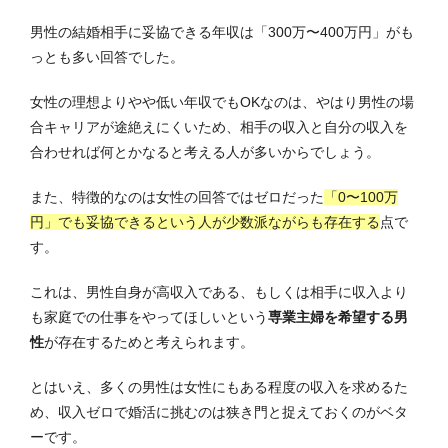
男性の結婚相手に妥協できる年収は「300万〜400万円」がも
っとも多い回答でした。
女性の理想よりやや低い年収でもOKなのは、やはり男性の場
合キャリアが途絶えにくいため、相手の収入と自分の収入を
合わせれば何とかなると考える人が多いからでしょう。
また、
特徴的なのは女性の回答ではゼロだった
「0〜100万
円」でも妥協できるという人が少数派ながらも存在する
点で
す
。
これは、男性自身が高収入である、もしくは相手に収入より
も家庭での仕事をやってほしいという
専業主婦を希望する男
性
が存在するためと考えられます。
とはいえ、多くの男性は女性にもある程度の収入を求めるた
め、収入ゼロで婚活に挑むのは狭き門と捉えておくのがベタ
ーです。