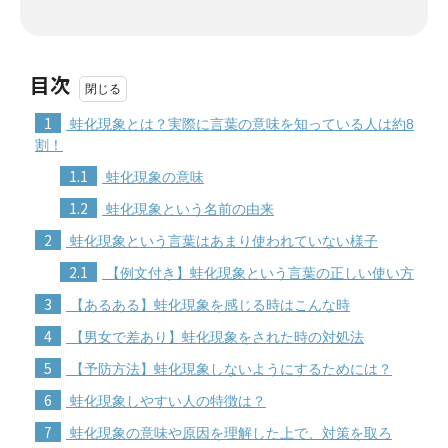
目次
1
蛙化現象とは？実際に言葉の意味を知っている人は約8
割！
1.1
蛙化現象の意味
1.2
蛙化現象という名前の由来
2
蛙化現象という言葉はあまり使われていない様子
2.1
【例文付き】蛙化現象という言葉の正しい使い方
3
【あるある】蛙化現象を感じる時はこんな時
4
【男女で差あり】蛙化現象をされた時の対処法
5
【予防方法】蛙化現象しないようにするためには？
6
蛙化現象しやすい人の特徴は？
7
蛙化現象の意味や原因を理解した上で、対策を取ろ