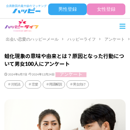
男性登録
女性登録
出会い恋愛のハッピーメール
ハッピーライフ
アンケート
蛙化現象の意味や由来とは？原因となった行動につ
いて男女100人にアンケート
アンケート
2024年6月7日
2024年12月24日
対処法
恋愛
用語解説
男女向け