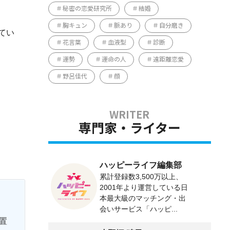
秘密の恋愛研究所
結婚
胸キュン
脈あり
自分磨き
てい
花言葉
血液型
診断
運勢
運命の人
遠距離恋愛
野呂佳代
顔
専門家・ライター
ハッピーライフ編集部
累計登録数3,500万以上、
2001年より運営している日
本最大級のマッチング・出
会いサービス「ハッピ...
置