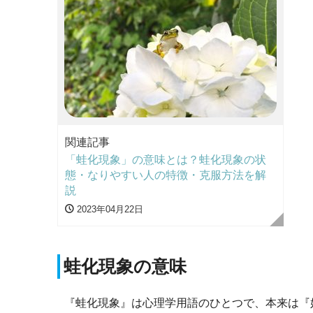
関連記事
「蛙化現象」の意味とは？蛙化現象の状
態・なりやすい人の特徴・克服方法を解
説
2023年04月22日
蛙化現象の意味
『蛙化現象』は心理学用語のひとつで、本来は『