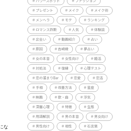
パワースポット
ファッション
プレゼント
メイク
メイク術
メンヘラ
モテ
ランキング
ロマンス詐欺
人気
体験談
出会い
動画紹介
占い
原因
吉崎綾
夢占い
女の本音
女性向け
婚活
対処法
復縁
心理テスト
恋の溜まりBar
恋愛
恋活
手相
改善方法
星座
映画
歌・曲
浮気
深層心理
特徴
生態
用語解説
男の本音
男女向け
にな
男性向け
相性
石言葉