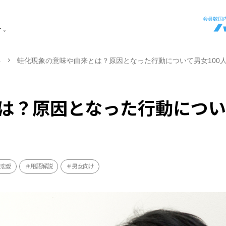
ト。
ト
蛙化現象の意味や由来とは？原因となった行動について男女100
は？原因となった行動につい
恋愛
用語解説
男女向け