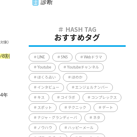
診断
おすすめタグ
が8割
LINE
SNS
Webドラマ
Youtube
Youtubeチャンネル
ほくろ占い
ほのか
インタビュー
エンジェルナンバー
4年
キス
コイラボ
コンプレックス
スポット
テクニック
デート
ナジャ・グランディーバ
ネタ
ノウハウ
ハッピーメール