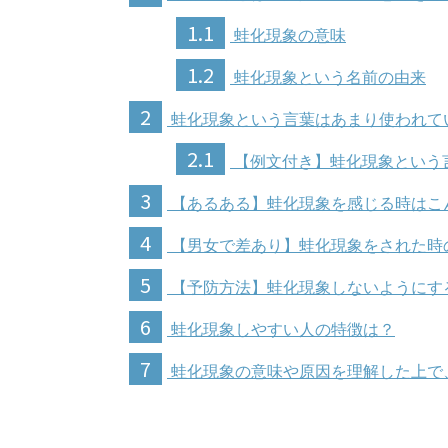
1.1
蛙化現象の意味
1.2
蛙化現象という名前の由来
2
蛙化現象という言葉はあまり使われて
2.1
【例文付き】蛙化現象という
3
【あるある】蛙化現象を感じる時はこ
4
【男女で差あり】蛙化現象をされた時
5
【予防方法】蛙化現象しないようにす
6
蛙化現象しやすい人の特徴は？
7
蛙化現象の意味や原因を理解した上で