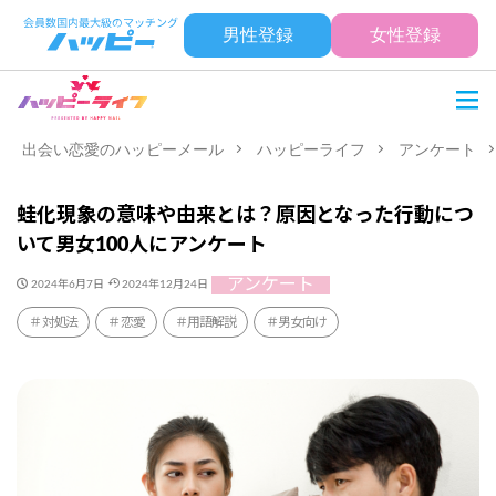
男性登録
女性登録
出会い恋愛のハッピーメール
ハッピーライフ
アンケート
蛙化現象の意味や由来とは？原因となった行動につ
いて男女100人にアンケート
アンケート
2024年6月7日
2024年12月24日
対処法
恋愛
用語解説
男女向け