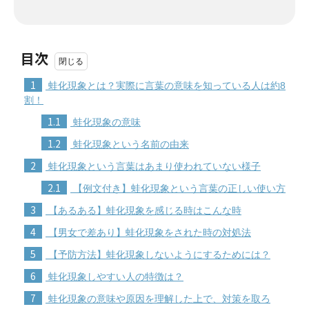
目次
1
蛙化現象とは？実際に言葉の意味を知っている人は約8
割！
1.1
蛙化現象の意味
1.2
蛙化現象という名前の由来
2
蛙化現象という言葉はあまり使われていない様子
2.1
【例文付き】蛙化現象という言葉の正しい使い方
3
【あるある】蛙化現象を感じる時はこんな時
4
【男女で差あり】蛙化現象をされた時の対処法
5
【予防方法】蛙化現象しないようにするためには？
6
蛙化現象しやすい人の特徴は？
7
蛙化現象の意味や原因を理解した上で、対策を取ろ