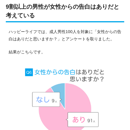
9割以上の男性が女性からの告白はありだと
考えている
ハッピーライフでは、成人男性100人を対象に「女性からの告
白はありだと思いますか？」とアンケートを取りました。
結果がこちらです。