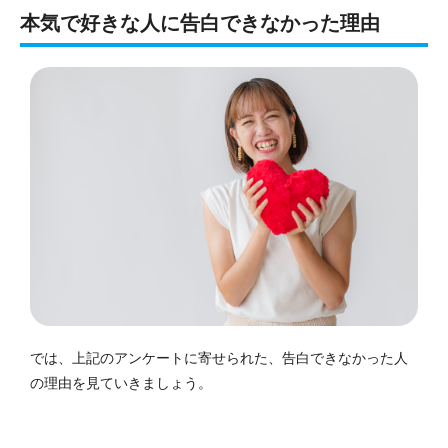
本気で好きな人に告白できなかった理由
では、上記のアンケートに寄せられた、告白できなかった人
の理由を見ていきましょう。