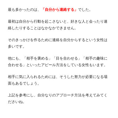
最も多かったのは、
「自分から連絡する」
でした。
最初は自分から行動を起こさないと、好きな人と会ったり連
絡したりすることはなかなかできません。
そのきっかけを作るために連絡を自分からするという女性は
多いです。
他にも、「相手を褒める」「目を合わせる」「相手の趣味に
合わせる」といったアピール方法をしている女性もいます。
相手に気に入られるためには、そうした努力が必要になる場
面もあるでしょう。
上記を参考にし、自分なりのアプローチ方法を考えてみてく
ださいね。