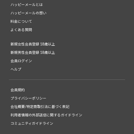
ハッピーメールとは
ハッピーメールの想い
料金について
よくある質問
新規女性会員登録 18歳以上
新規男性会員登録 18歳以上
会員ログイン
ヘルプ
会員規約
プライバシーポリシー
会社概要/特定商取引法に基づく表記
利用者情報の外部送信に関するガイドライン
コミュニティガイドライン