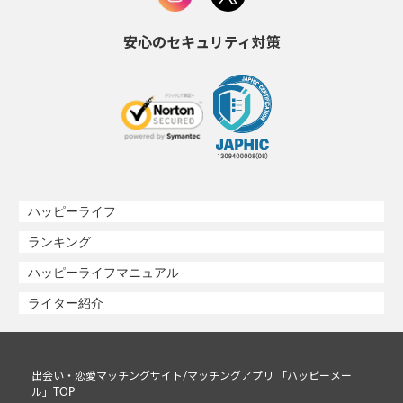
安心のセキュリティ対策
ハッピーライフ
ランキング
ハッピーライフマニュアル
ライター紹介
出会い・恋愛マッチングサイト/マッチングアプリ 「ハッピーメー
ル」TOP