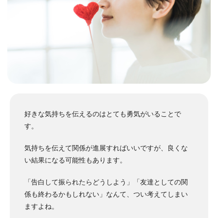
好きな気持ちを伝えるのはとても勇気がいることで
す。
気持ちを伝えて関係が進展すればいいですが、良くな
い結果になる可能性もあります。
「告白して振られたらどうしよう」「友達としての関
係も終わるかもしれない」なんて、つい考えてしまい
ますよね。