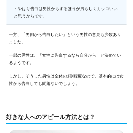
・やはり告白は男性からするほうが男らしくカッコいい
と思うからです。
一方、「男側から告白したい」という男性の意見も少数あり
ました。
一部の男性は、「女性に告白するなら自分から」と決めてい
るようです。
しかし、そうした男性は全体の1割程度なので、基本的には女
性から告白しても問題ないでしょう。
好きな人へのアピール方法とは？