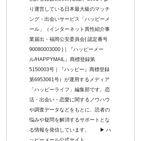
り運営している日本最大級のマッチ
ング・出会いサービス「ハッピーメ
ール」（インターネット異性紹介事
業届出・福岡公安委員会( 認定番号
90080003000 )｜『ハッピーメー
ル/HAPPYMAIL』商標登録第
5150003号｜『ハッピー』商標登録
第6953061号）が運用するメディア
「ハッピーライフ」編集部です。恋
活・出会い・恋愛に関するノウハウ
や調査データなどをもとに、読者の
悩みや疑問を解消するサポートとな
る情報を発信しています。 ▶︎
ハ
ッピーメール公式サイト