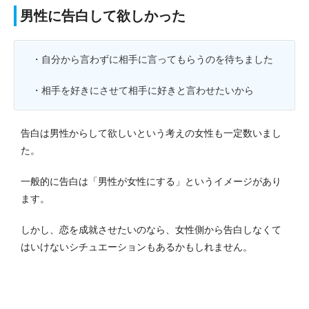
男性に告白して欲しかった
・自分から言わずに相手に言ってもらうのを待ちました
・相手を好きにさせて相手に好きと言わせたいから
告白は男性からして欲しいという考えの女性も一定数いまし
た。
一般的に告白は「男性が女性にする」というイメージがあり
ます。
しかし、恋を成就させたいのなら、女性側から告白しなくて
はいけないシチュエーションもあるかもしれません。