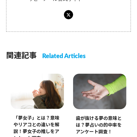
関連記事
Related Articles
「夢女子」とは？意味
歯が抜ける夢の意味と
やリアコとの違いを解
は？夢占いの的中率を
説！夢女子の推しをア
アンケート調査！