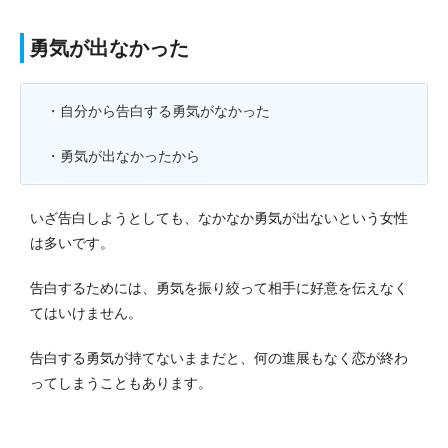
勇気が出なかった
・自分から告白する勇気がなかった
・勇気が出なかったから
いざ告白しようとしても、なかなか勇気が出ないという女性
は多いです。
告白するためには、勇気を振り絞って相手に好意を伝えなく
てはいけません。
告白する勇気が持てないままだと、何の進展もなく恋が終わ
ってしまうこともあります。