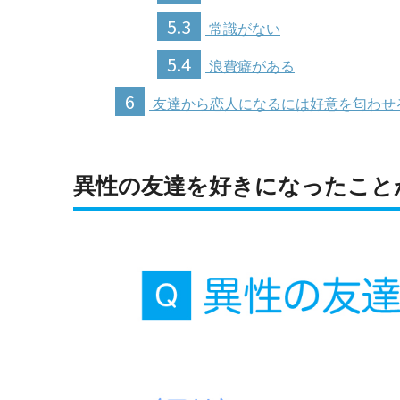
5.3
常識がない
5.4
浪費癖がある
6
友達から恋人になるには好意を匂わせ
異性の友達を好きになったこと