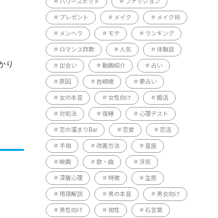
パワースポット
ファッション
プレゼント
メイク
メイク術
メンヘラ
モテ
ランキング
ロマンス詐欺
人気
体験談
かり
出会い
動画紹介
占い
原因
吉崎綾
夢占い
女の本音
女性向け
婚活
対処法
復縁
心理テスト
恋の溜まりBar
恋愛
恋活
手相
改善方法
星座
映画
歌・曲
浮気
深層心理
特徴
生態
用語解説
男の本音
男女向け
男性向け
相性
石言葉