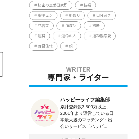
秘密の恋愛研究所
結婚
胸キュン
脈あり
自分磨き
花言葉
血液型
診断
運勢
運命の人
遠距離恋愛
野呂佳代
顔
専門家・ライター
ハッピーライフ編集部
累計登録数3,500万以上、
2001年より運営している日
本最大級のマッチング・出
会いサービス「ハッピ...