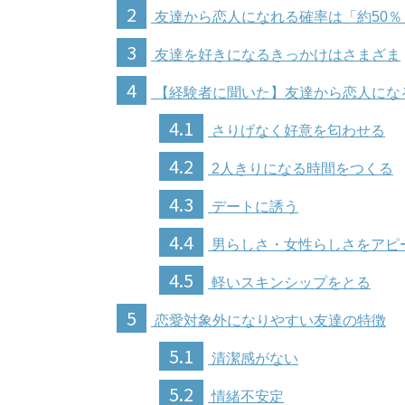
2
友達から恋人になれる確率は「約50％
3
友達を好きになるきっかけはさまざま
4
【経験者に聞いた】友達から恋人にな
4.1
さりげなく好意を匂わせる
4.2
2人きりになる時間をつくる
4.3
デートに誘う
4.4
男らしさ・女性らしさをアピ
4.5
軽いスキンシップをとる
5
恋愛対象外になりやすい友達の特徴
5.1
清潔感がない
5.2
情緒不安定