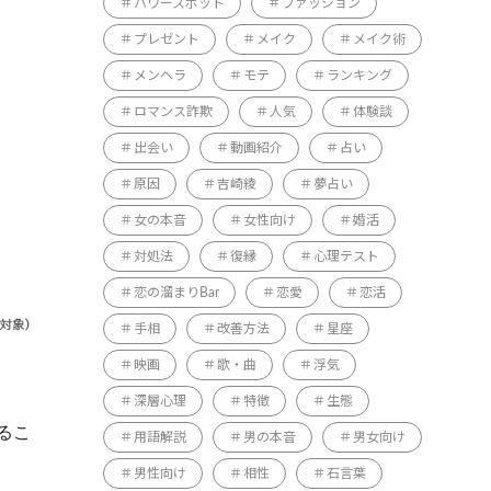
パワースポット
ファッション
プレゼント
メイク
メイク術
メンヘラ
モテ
ランキング
ロマンス詐欺
人気
体験談
出会い
動画紹介
占い
原因
吉崎綾
夢占い
女の本音
女性向け
婚活
対処法
復縁
心理テスト
恋の溜まりBar
恋愛
恋活
手相
改善方法
星座
映画
歌・曲
浮気
深層心理
特徴
生態
るこ
用語解説
男の本音
男女向け
男性向け
相性
石言葉