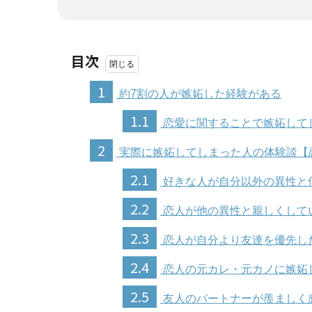
目次
1
約7割の人が嫉妬した経験がある
1.1
恋愛に関することで嫉妬して
2
実際に嫉妬してしまった人の体験談【
2.1
好きな人が自分以外の異性と
2.2
恋人が他の異性と親しくして
2.3
恋人が自分より友達を優先し
2.4
恋人の元カレ・元カノに嫉妬
2.5
友人のパートナーが羨ましく