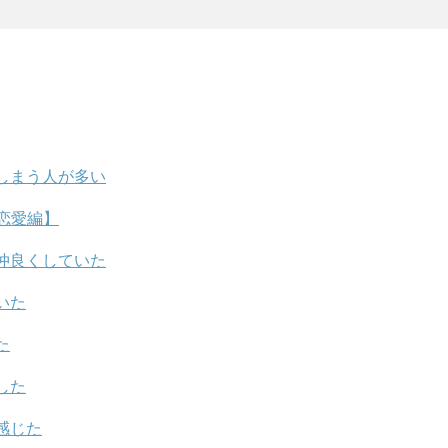
しまう人が多い
恋愛編】
仲良くしていた
いた
た
した
感じた