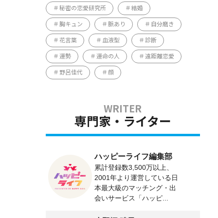
秘密の恋愛研究所
結婚
胸キュン
脈あり
自分磨き
花言葉
血液型
診断
運勢
運命の人
遠距離恋愛
。
野呂佳代
顔
専門家・ライター
ハッピーライフ編集部
累計登録数3,500万以上、
2001年より運営している日
本最大級のマッチング・出
会いサービス「ハッピ...