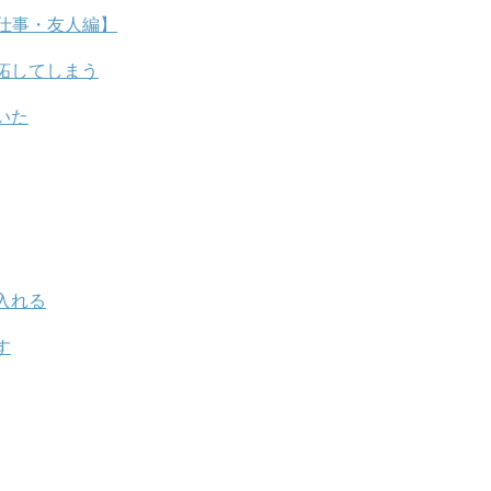
仕事・友人編】
妬してしまう
いた
入れる
す