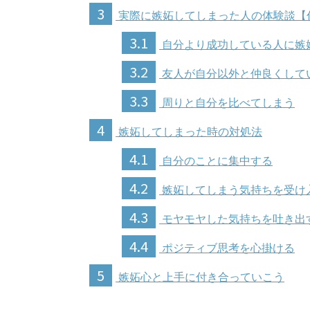
3
実際に嫉妬してしまった人の体験談【
3.1
自分より成功している人に嫉
3.2
友人が自分以外と仲良くして
3.3
周りと自分を比べてしまう
4
嫉妬してしまった時の対処法
4.1
自分のことに集中する
4.2
嫉妬してしまう気持ちを受け
4.3
モヤモヤした気持ちを吐き出
4.4
ポジティブ思考を心掛ける
5
嫉妬心と上手に付き合っていこう