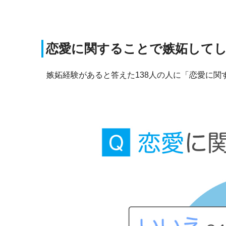
恋愛に関することで嫉妬して
嫉妬経験があると答えた138人の人に「恋愛に