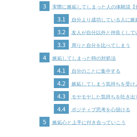
3
実際に嫉妬してしまった人の体験談【
3.1
自分より成功している人に嫉
3.2
友人が自分以外と仲良くして
3.3
周りと自分を比べてしまう
4
嫉妬してしまった時の対処法
4.1
自分のことに集中する
4.2
嫉妬してしまう気持ちを受け
4.3
モヤモヤした気持ちを吐き出
4.4
ポジティブ思考を心掛ける
5
嫉妬心と上手に付き合っていこう