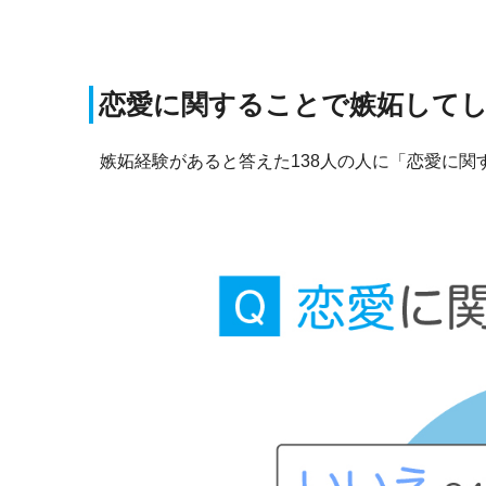
恋愛に関することで嫉妬して
嫉妬経験があると答えた138人の人に「恋愛に