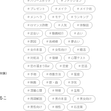
パワースポット
ファッション
プレゼント
メイク
メイク術
メンヘラ
モテ
ランキング
ロマンス詐欺
人気
体験談
出会い
動画紹介
占い
原因
吉崎綾
夢占い
女の本音
女性向け
婚活
対処法
復縁
心理テスト
恋の溜まりBar
恋愛
恋活
手相
改善方法
星座
映画
歌・曲
浮気
深層心理
特徴
生態
るこ
用語解説
男の本音
男女向け
男性向け
相性
石言葉