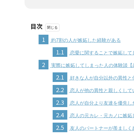
目次
1
約7割の人が嫉妬した経験がある
1.1
恋愛に関することで嫉妬して
2
実際に嫉妬してしまった人の体験談【
2.1
好きな人が自分以外の異性と
2.2
恋人が他の異性と親しくして
2.3
恋人が自分より友達を優先し
2.4
恋人の元カレ・元カノに嫉妬
2.5
友人のパートナーが羨ましく