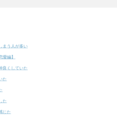
しまう人が多い
恋愛編】
仲良くしていた
いた
た
した
感じた