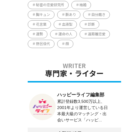
秘密の恋愛研究所
結婚
胸キュン
脈あり
自分磨き
花言葉
血液型
診断
運勢
運命の人
遠距離恋愛
。
野呂佳代
顔
専門家・ライター
ハッピーライフ編集部
累計登録数3,500万以上、
2001年より運営している日
本最大級のマッチング・出
会いサービス「ハッピ...