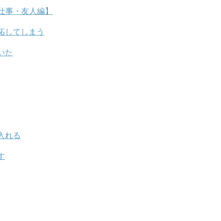
仕事・友人編】
妬してしまう
いた
入れる
す