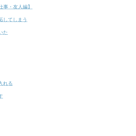
仕事・友人編】
妬してしまう
いた
入れる
す