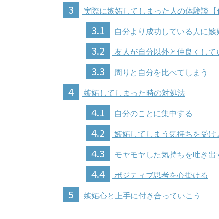
3
実際に嫉妬してしまった人の体験談【
3.1
自分より成功している人に嫉
3.2
友人が自分以外と仲良くして
3.3
周りと自分を比べてしまう
4
嫉妬してしまった時の対処法
4.1
自分のことに集中する
4.2
嫉妬してしまう気持ちを受け
4.3
モヤモヤした気持ちを吐き出
4.4
ポジティブ思考を心掛ける
5
嫉妬心と上手に付き合っていこう