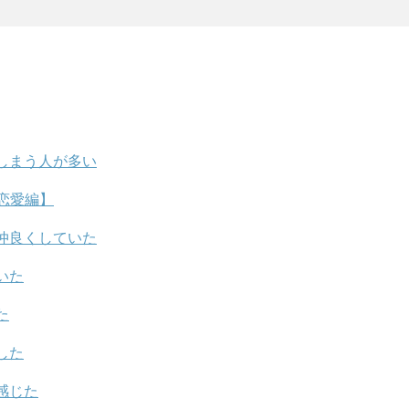
しまう人が多い
恋愛編】
仲良くしていた
いた
た
した
感じた