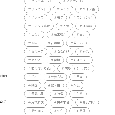
パワースポット
ファッション
プレゼント
メイク
メイク術
メンヘラ
モテ
ランキング
ロマンス詐欺
人気
体験談
出会い
動画紹介
占い
原因
吉崎綾
夢占い
女の本音
女性向け
婚活
対処法
復縁
心理テスト
恋の溜まりBar
恋愛
恋活
手相
改善方法
星座
映画
歌・曲
浮気
深層心理
特徴
生態
るこ
用語解説
男の本音
男女向け
男性向け
相性
石言葉