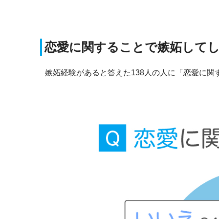
恋愛に関することで嫉妬して
嫉妬経験があると答えた138人の人に「恋愛に