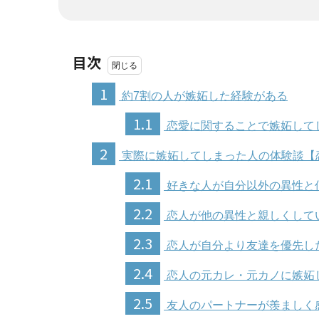
目次
1
約7割の人が嫉妬した経験がある
1.1
恋愛に関することで嫉妬して
2
実際に嫉妬してしまった人の体験談【
2.1
好きな人が自分以外の異性と
2.2
恋人が他の異性と親しくして
2.3
恋人が自分より友達を優先し
2.4
恋人の元カレ・元カノに嫉妬
2.5
友人のパートナーが羨ましく