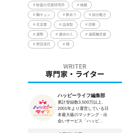
秘密の恋愛研究所
結婚
胸キュン
脈あり
自分磨き
花言葉
血液型
診断
運勢
運命の人
遠距離恋愛
。
野呂佳代
顔
専門家・ライター
ハッピーライフ編集部
累計登録数3,500万以上、
2001年より運営している日
本最大級のマッチング・出
会いサービス「ハッピ...