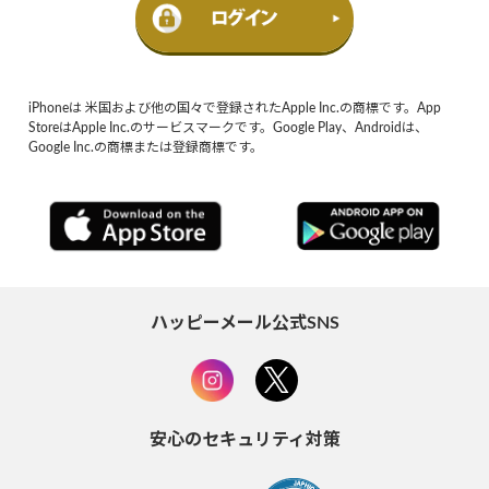
iPhoneは 米国および他の国々で登録されたApple Inc.の商標です。App
StoreはApple Inc.のサービスマークです。Google Play、Androidは、
Google Inc.の商標または登録商標です。
ハッピーメール公式SNS
安心のセキュリティ対策