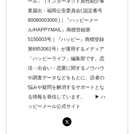
ール」（インターネット異性紹介事
業届出・福岡公安委員会( 認定番号
90080003000 )｜『ハッピーメー
ル/HAPPYMAIL』商標登録第
5150003号｜『ハッピー』商標登録
第6953061号）が運用するメディア
「ハッピーライフ」編集部です。恋
活・出会い・恋愛に関するノウハウ
や調査データなどをもとに、読者の
悩みや疑問を解消するサポートとな
る情報を発信しています。 ▶︎
ハ
ッピーメール公式サイト