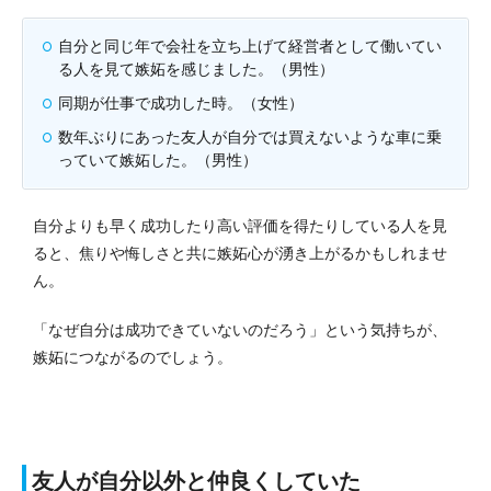
自分と同じ年で会社を立ち上げて経営者として働いてい
る人を見て嫉妬を感じました。（男性）
同期が仕事で成功した時。（女性）
数年ぶりにあった友人が自分では買えないような車に乗
っていて嫉妬した。（男性）
自分よりも早く成功したり高い評価を得たりしている人を見
ると、焦りや悔しさと共に嫉妬心が湧き上がるかもしれませ
ん。
「なぜ自分は成功できていないのだろう」という気持ちが、
嫉妬につながるのでしょう。
友人が自分以外と仲良くしていた