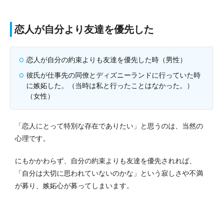
恋人が自分より友達を優先した
恋人が自分の約束よりも友達を優先した時（男性）
彼氏が仕事先の同僚とディズニーランドに行っていた時
に嫉妬した。（当時は私と行ったことはなかった。）
（女性）
「恋人にとって特別な存在でありたい」と思うのは、当然の
心理です。
にもかかわらず、自分の約束よりも友達を優先されれば、
「自分は大切に思われていないのかな」という寂しさや不満
が募り、嫉妬心が募ってしまいます。