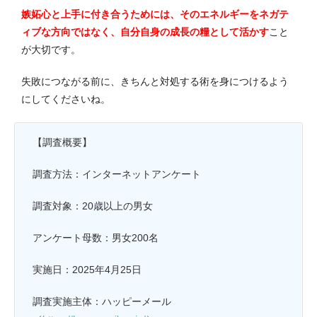
嫉妬心と上手に付き合うためには、そのエネルギーをネガテ
ィブな方向ではなく、自分自身の成長の糧として活かす
こと
が大切です。
失敗につながる前に、きちんと対処する術を身につけるよう
にしてくださいね。
【調査概要】
調査方法：インターネットアンケート
調査対象：20歳以上の男女
アンケート母数：男女200名
実施日：2025年4月25日
調査実施主体：ハッピーメール