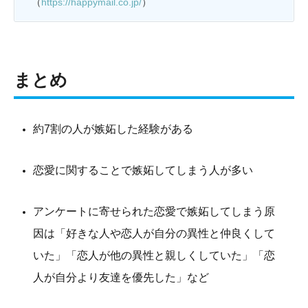
（
https://happymail.co.jp/
）
まとめ
約7割の人が嫉妬した経験がある
恋愛に関することで嫉妬してしまう人が多い
アンケートに寄せられた恋愛で嫉妬してしまう原
因は「好きな人や恋人が自分の異性と仲良くして
いた」「恋人が他の異性と親しくしていた」「恋
人が自分より友達を優先した」など