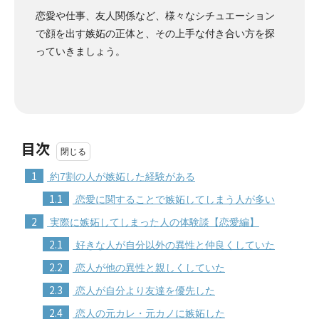
恋愛や仕事、友人関係など、様々なシチュエーション
で顔を出す嫉妬の正体と、その上手な付き合い方を探
っていきましょう。
目次
1
約7割の人が嫉妬した経験がある
1.1
恋愛に関することで嫉妬してしまう人が多い
2
実際に嫉妬してしまった人の体験談【恋愛編】
2.1
好きな人が自分以外の異性と仲良くしていた
2.2
恋人が他の異性と親しくしていた
2.3
恋人が自分より友達を優先した
2.4
恋人の元カレ・元カノに嫉妬した