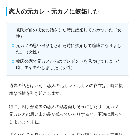
恋人の元カレ・元カノに嫉妬した
彼氏が前の彼女の話をした時に嫉妬してムカついた（女
性）
元カノの思い出話をされた時に嫉妬して喧嘩になりまし
た。（女性）
彼氏の家で元カノからのプレゼントを見つけてしまった
時、モヤモヤしました（女性）
過去の話とはいえ、恋人の元カレ・元カノの存在は、時に複
雑な感情を引き起こします。
特に、相手が過去の恋人の話を楽しそうにしたり、元カノ・
元カレとの思い出の品が残っていたりすると、不満に思って
しまいますよね。