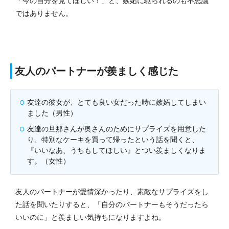
「今の自分を見てほしい！」と、嫉妬に駆られるのも不思議
ではありません。
友人のパートナーが羨ましく感じた
友達の彼女が、とても良い女だった時に嫉妬してしまい
ました（男性）
友達の旦那さんが奥さんのためにサプライズを用意した
り、特別なケーキを買って帰ったという話を聞くと、
『いいなあ、うちもしてほしい』とつい羨ましくなりま
す。（女性）
友人のパートナーが愛情深かったり、素敵なサプライズをし
た話を聞いたりすると、「自分のパートナーもそうだったら
いいのに」と羨ましい気持ちになりますよね。