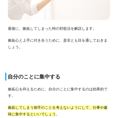
最後に、嫉妬してしまった時の対処法を解説します。
嫉妬心と上手に付き合うために、是非とも目を通しておきま
しょう。
自分のことに集中する
嫉妬心を抑えるために、自分のことに集中するのは効果的で
す。
嫉妬してしまう相手のことを考えないようにして、仕事や趣
味に集中するといいでしょう
。