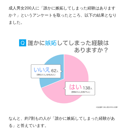
成人男女200人に「誰かに嫉妬してしまった経験はあります
か？」というアンケートを取ったところ、以下の結果となり
ました。
なんと、約7割もの人が「誰かに嫉妬してしまった経験があ
る」と答えています。