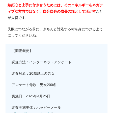
嫉妬心と上手に付き合うためには、そのエネルギーをネガテ
ィブな方向ではなく、自分自身の成長の糧として活かす
こと
が大切です。
失敗につながる前に、きちんと対処する術を身につけるよう
にしてくださいね。
【調査概要】
調査方法：インターネットアンケート
調査対象：20歳以上の男女
アンケート母数：男女200名
実施日：2025年4月25日
調査実施主体：ハッピーメール