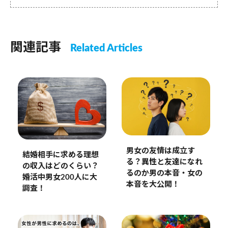
関連記事
Related Articles
男女の友情は成立す
結婚相手に求める理想
る？異性と友達になれ
の収入はどのくらい？
るのか男の本音・女の
婚活中男女200人に大
本音を大公開！
調査！