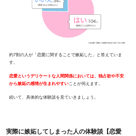
約7割の人が「恋愛に関することで嫉妬した」と答えていま
す。
恋愛というデリケートな人間関係においては、独占欲や不安
から嫉妬の感情が生まれやすい
ことが伺えます。
続いて、具体的な体験談を見ていきましょう。
実際に嫉妬してしまった人の体験談【恋愛