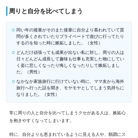
周りと自分を比べてしまう
同い年の後輩がそのまた後輩に自分より慕われていて質
問が多くされていたりプライベートで遊びに行ってたり
するのを知った時に嫉妬しました。（女性）
どんだけ頑張っても成果が出ない私に対し、周りの人は
日々どんどん成長して趣味も仕事も充実した物にしてい
く姿に悲しくなったり悔しくなったりして嫉妬しまし
た。（男性）
なかなか家族旅行に行けていない時に、ママ友から海外
旅行へ行った話を聞き、モヤモヤとしてしまう気持ちに
なりました。（女性）
常に周りの人と自分を比べてしまうクセがある人は、嫉妬心
を抱きやすくなってしまいます。
特に、自分よりも恵まれているように見える人や、順調にス