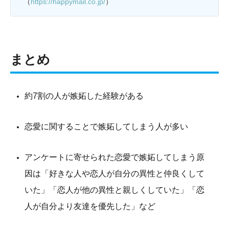
（
https://happymail.co.jp/
）
まとめ
約7割の人が嫉妬した経験がある
恋愛に関することで嫉妬してしまう人が多い
アンケートに寄せられた恋愛で嫉妬してしまう原
因は「好きな人や恋人が自分の異性と仲良くして
いた」「恋人が他の異性と親しくしていた」「恋
人が自分より友達を優先した」など