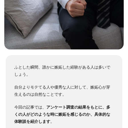
ふとした瞬間、誰かに嫉妬した経験がある人は多いで
しょう。
自分よりモテてる人や優秀な人に対して、嫉妬心が芽
生えるのは自然なことです。
今回の記事では、
アンケート調査の結果をもとに、多
くの人がどのような時に嫉妬を感じるのか、具体的な
体験談を紹介します
。