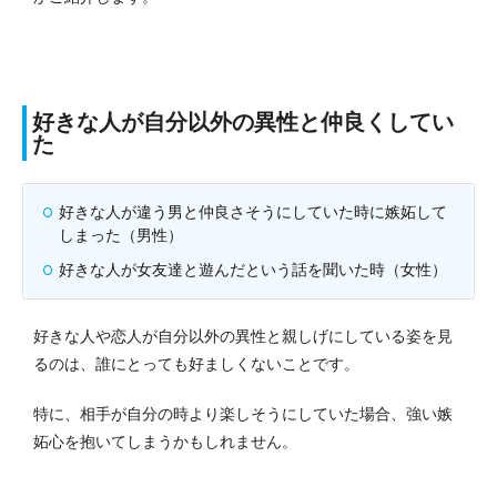
好きな人が自分以外の異性と仲良くしてい
た
好きな人が違う男と仲良さそうにしていた時に嫉妬して
しまった（男性）
好きな人が女友達と遊んだという話を聞いた時（女性）
好きな人や恋人が自分以外の異性と親しげにしている姿を見
るのは、誰にとっても好ましくないことです。
特に、相手が自分の時より楽しそうにしていた場合、強い嫉
妬心を抱いてしまうかもしれません。