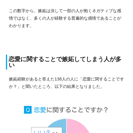
この数字から、嫉妬は決して一部の人が抱くネガティブな感
情ではなく、多くの人が経験する普遍的な感情であることが
わかります。
恋愛に関することで嫉妬してしまう人が多
い
嫉妬経験があると答えた138人の人に「恋愛に関することです
か？」と聞いたところ、以下の結果となりました。