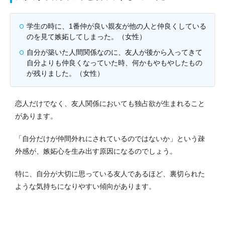
学生の時に、1番仲が良い親友が他の人と仲良くしている
のを見て嫉妬してしまった。（女性）
自分が築いた人間関係なのに、友人が後から入ってきて
自分よりも仲良くなっていた時、何かもやもやしたもの
が残りました。（女性）
恋人だけでなく、友人関係においても独占欲が生まれること
があります。
「自分だけが仲間外れにされているのではないか」という疎
外感が、嫉妬心を生み出す原因になるのでしょう。
特に、自分が大切に思っている友人であるほど、裏切られた
ような気持ちになりやすい傾向があります。