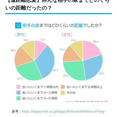
いの距離だったの？
参考：
https://happymail.co.jp/happylife/love/definition-of-long-