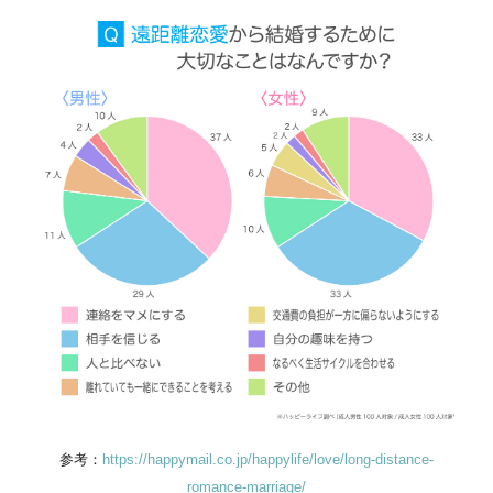
参考：
https://happymail.co.jp/happylife/love/long-distance-
romance-marriage/