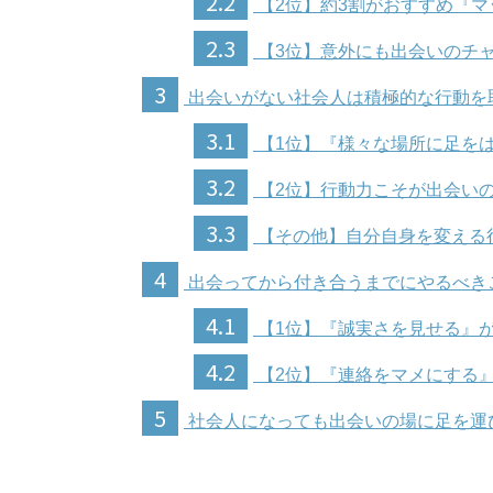
2.2
【2位】約3割がおすすめ『マ
2.3
【3位】意外にも出会いのチ
3
出会いがない社会人は積極的な行動を
3.1
【1位】『様々な場所に足を
3.2
【2位】行動力こそが出会い
3.3
【その他】自分自身を変える
4
出会ってから付き合うまでにやるべき
4.1
【1位】『誠実さを見せる』が
4.2
【2位】『連絡をマメにする』
5
社会人になっても出会いの場に足を運