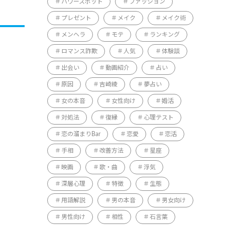
パワースポット
ファッション
プレゼント
メイク
メイク術
メンヘラ
モテ
ランキング
ロマンス詐欺
人気
体験談
出会い
動画紹介
占い
原因
吉崎綾
夢占い
女の本音
女性向け
婚活
対処法
復縁
心理テスト
恋の溜まりBar
恋愛
恋活
手相
改善方法
星座
映画
歌・曲
浮気
深層心理
特徴
生態
用語解説
男の本音
男女向け
男性向け
相性
石言葉