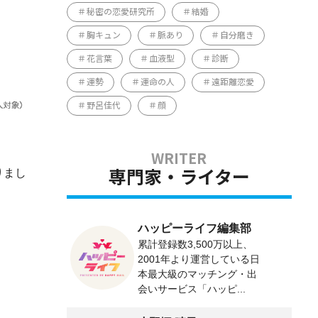
秘密の恋愛研究所
結婚
胸キュン
脈あり
自分磨き
花言葉
血液型
診断
運勢
運命の人
遠距離恋愛
野呂佳代
顔
りまし
専門家・ライター
ハッピーライフ編集部
累計登録数3,500万以上、
2001年より運営している日
本最大級のマッチング・出
会いサービス「ハッピ...