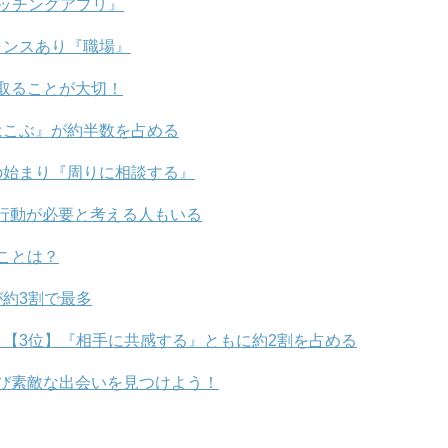
ッチングアプリ』
ャンスあり『職場』
取ることが大切！
はこぶ』が約半数を占める
の始まり『周りに相談する』
行動が必要と考える人もいる
ことは？
約3割で最多
【3位】『相手に共感する』ともに約2割を占める
び素敵な出会いを見つけよう！