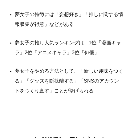
夢女子の特徴には「妄想好き」「推しに関する情
報収集が得意」などがある
夢女子の推し人気ランキングは、1位「漫画キャ
ラ」2位「アニメキャラ」3位「俳優」
夢女子をやめる方法として、「新しい趣味をつく
る」「グッズを断捨離する」「SNSのアカウン
トをつくり直す」ことが挙げられる