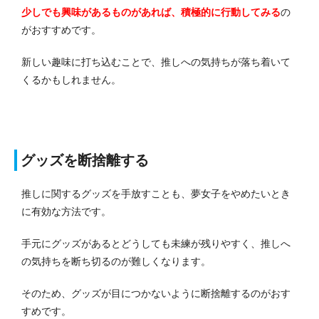
少しでも興味があるものがあれば、積極的に行動してみる
の
がおすすめです。
新しい趣味に打ち込むことで、推しへの気持ちが落ち着いて
くるかもしれません。
グッズを断捨離する
推しに関するグッズを手放すことも、夢女子をやめたいとき
に有効な方法です。
手元にグッズがあるとどうしても未練が残りやすく、推しへ
の気持ちを断ち切るのが難しくなります。
そのため、グッズが目につかないように断捨離するのがおす
すめです。