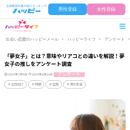
男性登録
女性登録
出会い恋愛のハッピーメール
ハッピーライフ
アンケート
「夢女子」とは？意味やリアコとの違いを解説！夢
女子の推しをアンケート調査
アンケート
2025年7月4日
2025年6月26日
女性向け
特徴
生態
男の本音