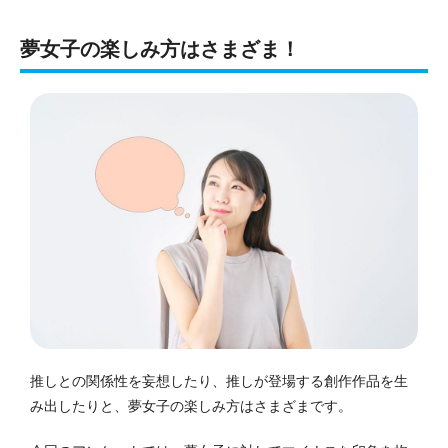
夢女子の楽しみ方はさまざま！
推しとの関係性を妄想したり、推しが登場する創作作品を生
み出したりと、夢女子の楽しみ方はさまざまです。