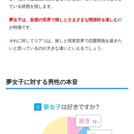
ている状態を指します。
夢女子は、妄想の世界で推しとさまざまな関係性を楽しむ
の
が特徴です。
それに対してリアコは、推しと現実世界で恋愛関係を築きた
いと思っているのが大きな違いといえるでしょう。
夢女子に対する男性の本音