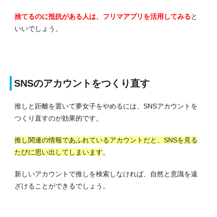
捨てるのに抵抗がある人は、フリマアプリを活用してみる
と
いいでしょう。
SNSのアカウントをつくり直す
推しと距離を置いて夢女子をやめるには、SNSアカウントを
つくり直すのが効果的です。
推し関連の情報であふれているアカウントだと、SNSを見る
たびに思い出してしまいます
。
新しいアカウントで推しを検索しなければ、自然と意識を遠
ざけることができるでしょう。