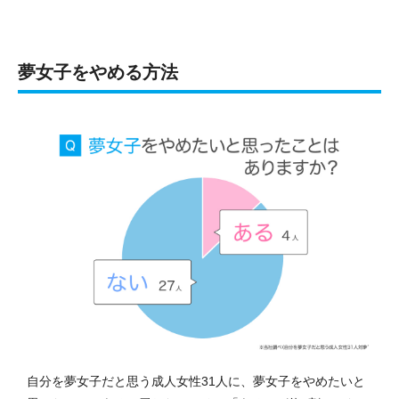
夢女子をやめる方法
自分を夢女子だと思う成人女性31人に、夢女子をやめたいと