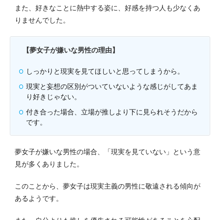
また、好きなことに熱中する姿に、好感を持つ人も少なくあ
りませんでした。
【夢女子が嫌いな男性の理由】
しっかりと現実を見てほしいと思ってしまうから。
現実と妄想の区別がついていないような感じがしてあま
り好きじゃない。
付き合った場合、立場が推しより下に見られそうだから
です。
夢女子が嫌いな男性の場合、「現実を見ていない」という意
見が多くありました。
このことから、夢女子は現実主義の男性に敬遠される傾向が
あるようです。