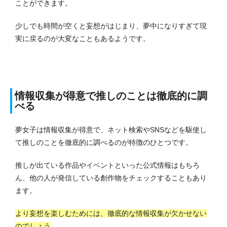
ことができます。
少しでも時間が空くと妄想がはじまり、夢中になりすぎて現
実に戻るのが大変なこともあるようです。
情報収集が得意で推しのことは徹底的に調
べる
夢女子は情報収集が得意で、ネット検索やSNSなどを駆使し
て推しのことを徹底的に調べるのが特徴のひとつです。
推しが出ている作品やイベントといった公式情報はもちろ
ん、他の人が発信している創作物をチェックすることもあり
ます。
より妄想を楽しむためには、徹底的な情報収集が欠かせない
のでしょう
。