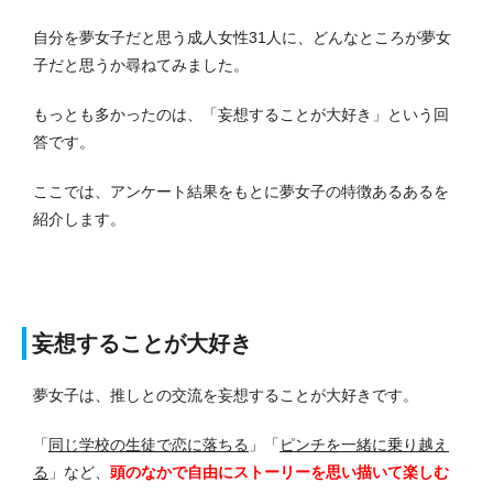
自分を夢女子だと思う成人女性31人に、どんなところが夢女
子だと思うか尋ねてみました。
もっとも多かったのは、「妄想することが大好き」という回
答です。
ここでは、アンケート結果をもとに夢女子の特徴あるあるを
紹介します。
妄想することが大好き
夢女子は、推しとの交流を妄想することが大好きです。
「
同じ学校の生徒で恋に落ちる
」「
ピンチを一緒に乗り越え
る
」など、
頭のなかで自由にストーリーを思い描いて楽しむ