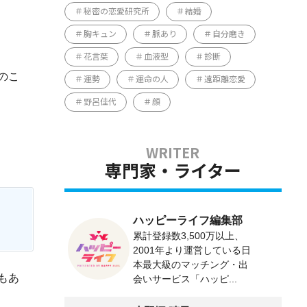
秘密の恋愛研究所
結婚
胸キュン
脈あり
自分磨き
花言葉
血液型
診断
のこ
運勢
運命の人
遠距離恋愛
野呂佳代
顔
専門家・ライター
ハッピーライフ編集部
累計登録数3,500万以上、
2001年より運営している日
本最大級のマッチング・出
もあ
会いサービス「ハッピ...