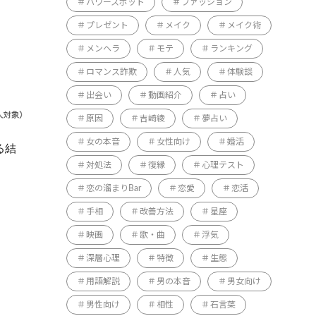
パワースポット
ファッション
プレゼント
メイク
メイク術
メンヘラ
モテ
ランキング
ロマンス詐欺
人気
体験談
出会い
動画紹介
占い
原因
吉崎綾
夢占い
女の本音
女性向け
婚活
る結
対処法
復縁
心理テスト
恋の溜まりBar
恋愛
恋活
手相
改善方法
星座
映画
歌・曲
浮気
深層心理
特徴
生態
用語解説
男の本音
男女向け
男性向け
相性
石言葉