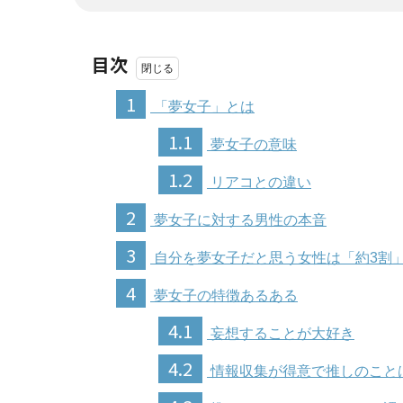
目次
1
「夢女子」とは
1.1
夢女子の意味
1.2
リアコとの違い
2
夢女子に対する男性の本音
3
自分を夢女子だと思う女性は「約3割
4
夢女子の特徴あるある
4.1
妄想することが大好き
4.2
情報収集が得意で推しのこと