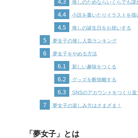
4.3
推しのためならいくらでも課
4.4
小説を書いたりイラストを描
4.5
推しの誕生日をお祝いする
5
夢女子の推し人気ランキング
6
夢女子をやめる方法
6.1
新しい趣味をつくる
6.2
グッズを断捨離する
6.3
SNSのアカウントをつくり直
7
夢女子の楽しみ方はさまざま！
「夢女子」とは