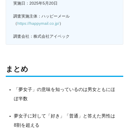
実施日：2025年5月20日
調査実施主体：ハッピーメール
（
https://happymail.co.jp/
）
調査会社：株式会社アイベック
まとめ
「夢女子」の意味を知っているのは男女ともにほ
ぼ半数
夢女子に対して「好き」「普通」と答えた男性は
8割を超える