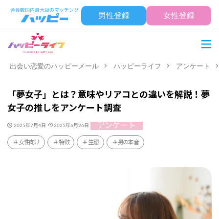
男性登録
女性登録
出会い恋愛のハッピーメール
ハッピーライフ
アンケート
「夢女子」とは？意味やリアコとの違いを解説！夢
女子の推しをアンケート調査
アンケート
2025年7月4日
2025年6月26日
女性向け
特徴
生態
男の本音