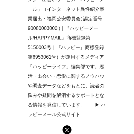
ール」（インターネット異性紹介事
業届出・福岡公安委員会( 認定番号
90080003000 )｜『ハッピーメー
ル/HAPPYMAIL』商標登録第
5150003号｜『ハッピー』商標登録
第6953061号）が運用するメディア
「ハッピーライフ」編集部です。恋
活・出会い・恋愛に関するノウハウ
や調査データなどをもとに、読者の
悩みや疑問を解消するサポートとな
る情報を発信しています。 ▶︎
ハ
ッピーメール公式サイト