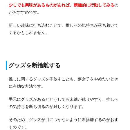
少しでも興味があるものがあれば、積極的に行動してみる
の
がおすすめです。
新しい趣味に打ち込むことで、推しへの気持ちが落ち着いて
くるかもしれません。
グッズを断捨離する
推しに関するグッズを手放すことも、夢女子をやめたいとき
に有効な方法です。
手元にグッズがあるとどうしても未練が残りやすく、推しへ
の気持ちを断ち切るのが難しくなります。
そのため、グッズが目につかないように断捨離するのがおす
すめです。