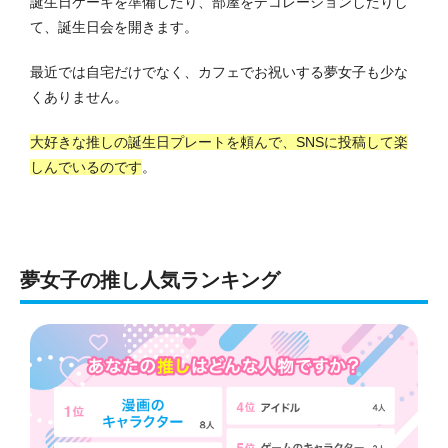
誕生日ケーキを準備したり、部屋をデコレーションしたりし
て、誕生日会を開きます。
最近では自宅だけでなく、カフェでお祝いする夢女子も少な
くありません。
大好きな推しの誕生日プレートを頼んで、SNSに投稿して楽
しんでいるのです
。
夢女子の推し人気ランキング