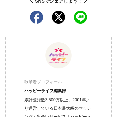
＼ SNSでシェアしよう！ ／
執筆者プロフィール
ハッピーライフ編集部
累計登録数3,500万以上、2001年よ
り運営している日本最大級のマッチ
ング・出会いサービス「ハッピーメ