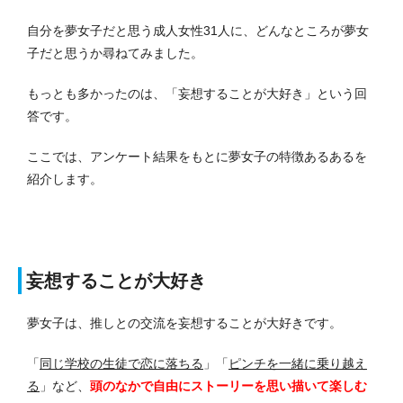
自分を夢女子だと思う成人女性31人に、どんなところが夢女
子だと思うか尋ねてみました。
もっとも多かったのは、「妄想することが大好き」という回
答です。
ここでは、アンケート結果をもとに夢女子の特徴あるあるを
紹介します。
妄想することが大好き
夢女子は、推しとの交流を妄想することが大好きです。
「
同じ学校の生徒で恋に落ちる
」「
ピンチを一緒に乗り越え
る
」など、
頭のなかで自由にストーリーを思い描いて楽しむ