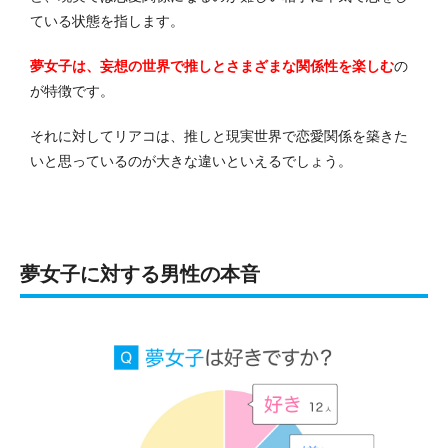
ている状態を指します。
夢女子は、妄想の世界で推しとさまざまな関係性を楽しむ
の
が特徴です。
それに対してリアコは、推しと現実世界で恋愛関係を築きた
いと思っているのが大きな違いといえるでしょう。
夢女子に対する男性の本音