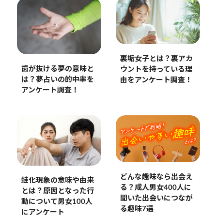
裏垢女子とは？裏アカ
歯が抜ける夢の意味と
ウントを持っている理
は？夢占いの的中率を
由をアンケート調査！
アンケート調査！
どんな趣味なら出会え
蛙化現象の意味や由来
る？成人男女400人に
とは？原因となった行
聞いた出会いにつなが
動について男女100人
る趣味7選
にアンケート