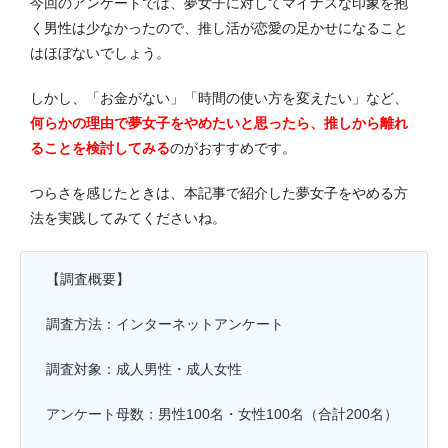
今回のアンケートでは、夢女子に対してマイナスな印象を抱
く男性は少なかったので、推し活が恋愛の足かせになること
はほぼないでしょう。
しかし、「お金がない」「時間の使い方を変えたい」など、
何らかの理由で夢女子をやめたいと思ったら、推しから離れ
ることを検討してみる
のがおすすめです。
つらさを感じたときは、本記事で紹介した夢女子をやめる方
法を実践してみてくださいね。
【調査概要】
調査方法：インターネットアンケート
調査対象：成人男性・成人女性
アンケート母数：男性100名・女性100名（合計200名）