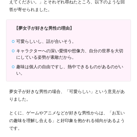
えてください。」とそれぞれ尋ねたところ、以下のような回
答が寄せられました。
【夢女子が好きな男性の理由】
可愛らしいし、話が合いそう。
キャラクターへの深い愛情や想像力、自分の世界を大切
にしている姿勢が素敵だから。
趣味は個人の自由ですし、熱中できるものがあるのがい
い。
夢女子が好きな男性の場合、「可愛らしい」という意見があ
りました。
とくに、ゲームやアニメなどが好きな男性からは、「お互い
の趣味を理解し合える」と好印象を抱かれる傾向があるよう
です。