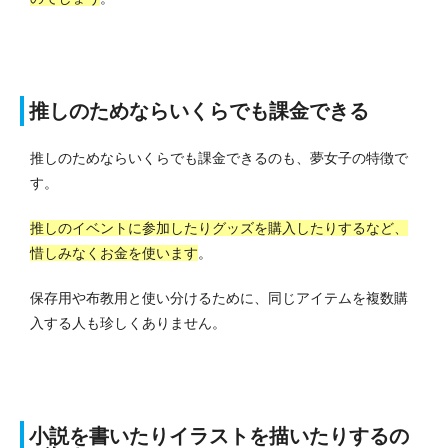
推しのためならいくらでも課金できる
推しのためならいくらでも課金できるのも、夢女子の特徴で
す。
推しのイベントに参加したりグッズを購入したりするなど、
惜しみなくお金を使います
。
保存用や布教用と使い分けるために、同じアイテムを複数購
入する人も珍しくありません。
小説を書いたりイラストを描いたりするの