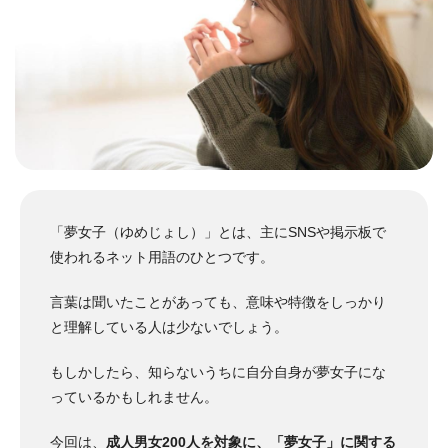
「夢女子（ゆめじょし）」とは、主にSNSや掲示板で
使われるネット用語のひとつです。
言葉は聞いたことがあっても、意味や特徴をしっかり
と理解している人は少ないでしょう。
もしかしたら、知らないうちに自分自身が夢女子にな
っているかもしれません。
今回は、
成人男女200人を対象に、「夢女子」に関する