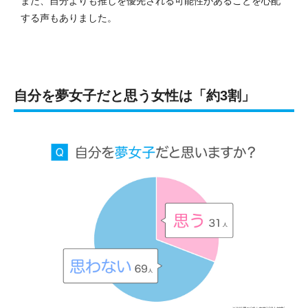
また、自分よりも推しを優先される可能性があることを心配
する声もありました。
自分を夢女子だと思う女性は「約3割」