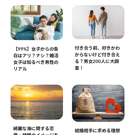
付き合う前、好きかわ
【99%】女子からの告
からないけど付き合え
白はアリ？ナシ？婚活
る？男女200人に大調
女子は知るべき男性の
査！
リアル
綺麗な海に関する恋
結婚相手に求める理想