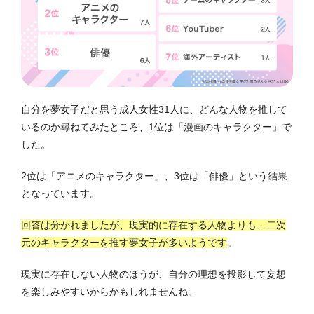
自分を夢女子だと思う成人女性31人に、どんな人物を推して
いるのか尋ねてみたところ、1位は「漫画のキャラクター」で
した。
2位は「アニメのキャラクター」、3位は「俳優」という結果
となっています。
回答は分かれましたが、現実的に存在する人物よりも、二次
元のキャラクターを推す夢女子が多いようです
。
現実に存在しない人物のほうが、自分の理想を投影して妄想
を楽しみやすいからかもしれませんね。