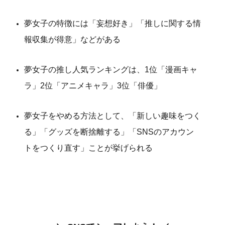
夢女子の特徴には「妄想好き」「推しに関する情
報収集が得意」などがある
夢女子の推し人気ランキングは、1位「漫画キャ
ラ」2位「アニメキャラ」3位「俳優」
夢女子をやめる方法として、「新しい趣味をつく
る」「グッズを断捨離する」「SNSのアカウン
トをつくり直す」ことが挙げられる