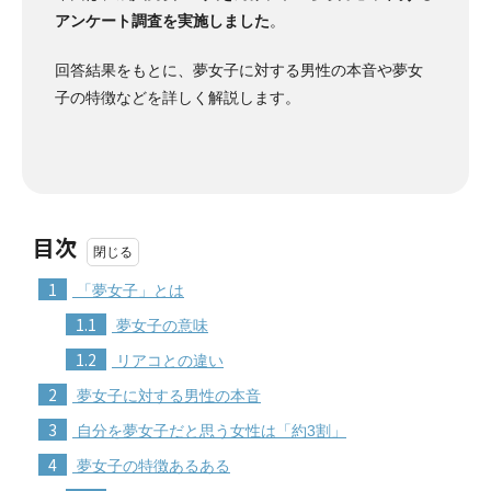
アンケート調査を実施しました
。
回答結果をもとに、夢女子に対する男性の本音や夢女
子の特徴などを詳しく解説します。
目次
1
「夢女子」とは
1.1
夢女子の意味
1.2
リアコとの違い
2
夢女子に対する男性の本音
3
自分を夢女子だと思う女性は「約3割」
4
夢女子の特徴あるある