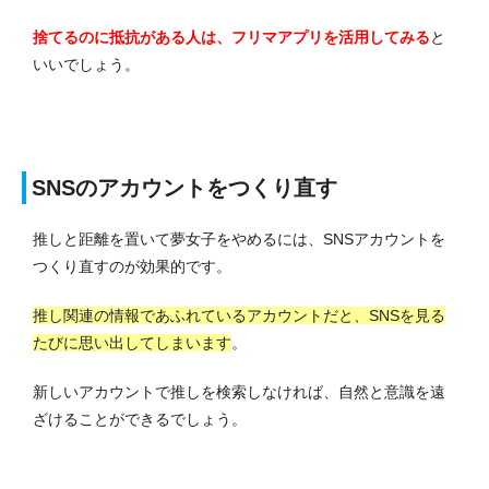
捨てるのに抵抗がある人は、フリマアプリを活用してみる
と
いいでしょう。
SNSのアカウントをつくり直す
推しと距離を置いて夢女子をやめるには、SNSアカウントを
つくり直すのが効果的です。
推し関連の情報であふれているアカウントだと、SNSを見る
たびに思い出してしまいます
。
新しいアカウントで推しを検索しなければ、自然と意識を遠
ざけることができるでしょう。