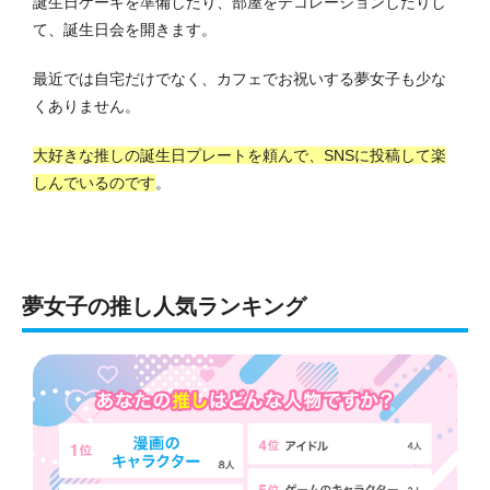
誕生日ケーキを準備したり、部屋をデコレーションしたりし
て、誕生日会を開きます。
最近では自宅だけでなく、カフェでお祝いする夢女子も少な
くありません。
大好きな推しの誕生日プレートを頼んで、SNSに投稿して楽
しんでいるのです
。
夢女子の推し人気ランキング