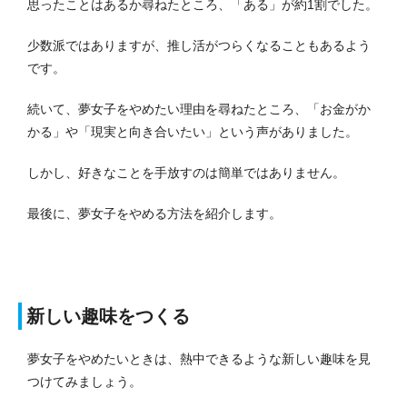
思ったことはあるか尋ねたところ、「ある」が約1割でした。
少数派ではありますが、推し活がつらくなることもあるよう
です。
続いて、夢女子をやめたい理由を尋ねたところ、「お金がか
かる」や「現実と向き合いたい」という声がありました。
しかし、好きなことを手放すのは簡単ではありません。
最後に、夢女子をやめる方法を紹介します。
新しい趣味をつくる
夢女子をやめたいときは、熱中できるような新しい趣味を見
つけてみましょう。