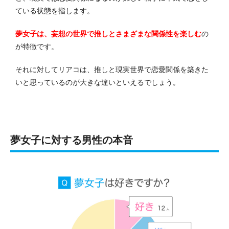
ている状態を指します。
夢女子は、妄想の世界で推しとさまざまな関係性を楽しむ
の
が特徴です。
それに対してリアコは、推しと現実世界で恋愛関係を築きた
いと思っているのが大きな違いといえるでしょう。
夢女子に対する男性の本音