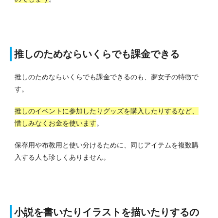
推しのためならいくらでも課金できる
推しのためならいくらでも課金できるのも、夢女子の特徴で
す。
推しのイベントに参加したりグッズを購入したりするなど、
惜しみなくお金を使います
。
保存用や布教用と使い分けるために、同じアイテムを複数購
入する人も珍しくありません。
小説を書いたりイラストを描いたりするの