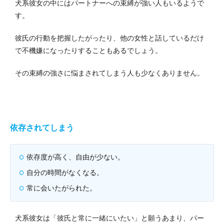
犬系彼女の中にはパートナーへの束縛が強い人もいるようで
す。
彼氏の行動を把握したがったり、他の女性と話しているだけ
で不機嫌になったりすることもあるでしょう。
その束縛の強さに悩まされてしまう人も少なくありません。
依存されてしまう
依存度が高く、自由が少ない。
自分の時間がなくなる。
常に会いたがられた。
犬系彼女は「彼氏と常に一緒にいたい」と願うあまり、パー