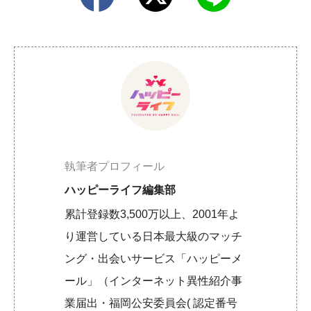
執筆者プロフィール
ハッピーライフ編集部
累計登録数3,500万以上、2001年よ
り運営している日本最大級のマッチ
ング・出会いサービス「ハッピーメ
ール」（インターネット異性紹介事
業届出・福岡公安委員会( 認定番号