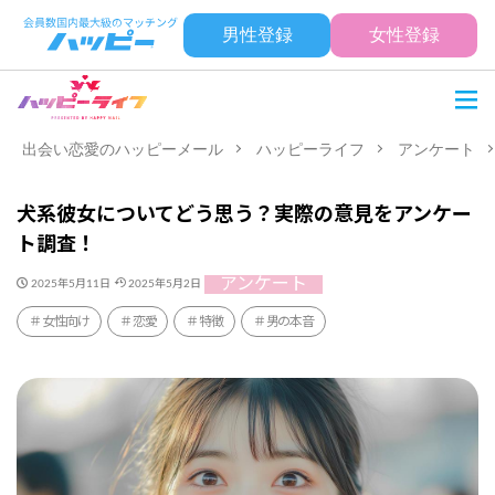
男性登録
女性登録
出会い恋愛のハッピーメール
ハッピーライフ
アンケート
犬系彼女についてどう思う？実際の意見をアンケー
ト調査！
アンケート
2025年5月11日
2025年5月2日
女性向け
恋愛
特徴
男の本音