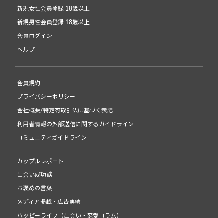
新規女性会員登録 18歳以上
新規男性会員登録 18歳以上
会員ログイン
ヘルプ
会員規約
プライバシーポリシー
会社概要/特定商取引法に基づく表記
利用者情報の外部送信に関するガイドライン
コミュニティガイドライン
カップルレポート
出会い成功談
お褒めの言葉
メディア掲載・広告実績
ハッピーライフ（出会い・恋愛コラム）