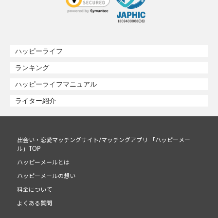
ハッピーライフ
ランキング
ハッピーライフマニュアル
ライター紹介
出会い・恋愛マッチングサイト/マッチングアプリ 「ハッピーメー
ル」TOP
ハッピーメールとは
ハッピーメールの想い
料金について
よくある質問