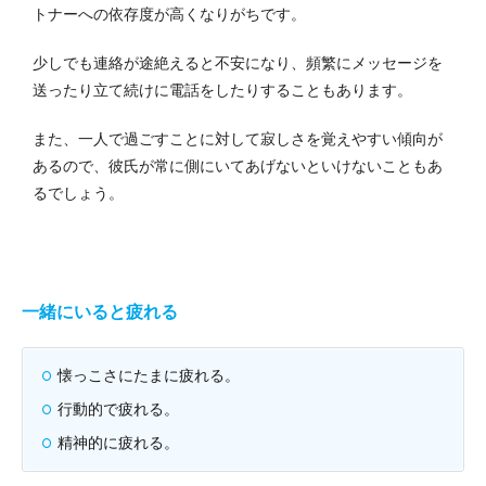
トナーへの依存度が高くなりがちです。
少しでも連絡が途絶えると不安になり、頻繁にメッセージを
送ったり立て続けに電話をしたりすることもあります。
また、一人で過ごすことに対して寂しさを覚えやすい傾向が
あるので、彼氏が常に側にいてあげないといけないこともあ
るでしょう。
一緒にいると疲れる
懐っこさにたまに疲れる。
行動的で疲れる。
精神的に疲れる。