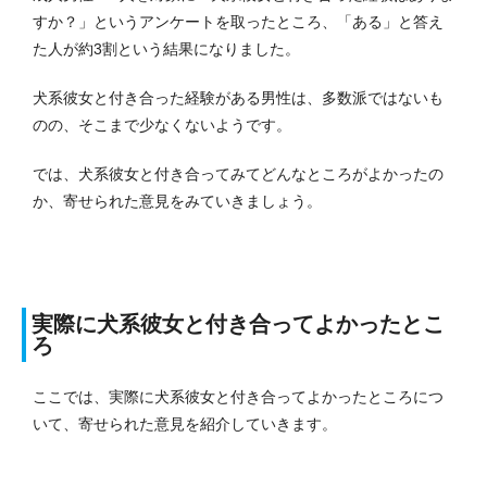
すか？」というアンケートを取ったところ、「ある」と答え
た人が約3割という結果になりました。
犬系彼女と付き合った経験がある男性は、多数派ではないも
のの、そこまで少なくないようです。
では、犬系彼女と付き合ってみてどんなところがよかったの
か、寄せられた意見をみていきましょう。
実際に犬系彼女と付き合ってよかったとこ
ろ
ここでは、実際に犬系彼女と付き合ってよかったところにつ
いて、寄せられた意見を紹介していきます。