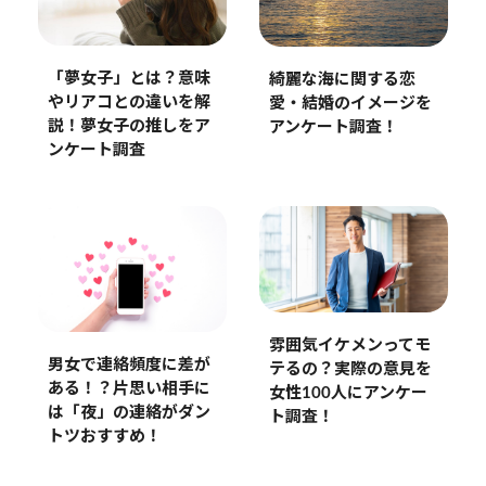
「夢女子」とは？意味
綺麗な海に関する恋
やリアコとの違いを解
愛・結婚のイメージを
説！夢女子の推しをア
アンケート調査！
ンケート調査
​​雰囲気イケメンってモ
男女で連絡頻度に差が
テるの？実際の意見を
ある！？片思い相手に
女性100人にアンケー
は「夜」の連絡がダン
ト調査！
トツおすすめ！