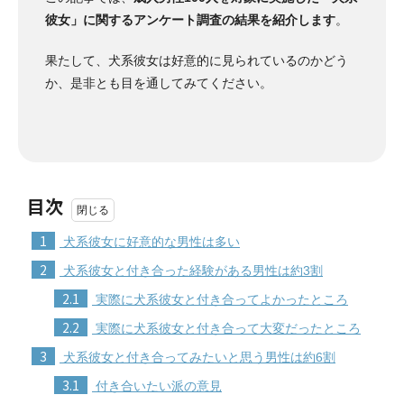
彼女」に関するアンケート調査の結果を紹介します
。
果たして、犬系彼女は好意的に見られているのかどう
か、是非とも目を通してみてください。
目次
1
犬系彼女に好意的な男性は多い
2
犬系彼女と付き合った経験がある男性は約3割
2.1
実際に犬系彼女と付き合ってよかったところ
2.2
実際に犬系彼女と付き合って大変だったところ
3
犬系彼女と付き合ってみたいと思う男性は約6割
3.1
付き合いたい派の意見