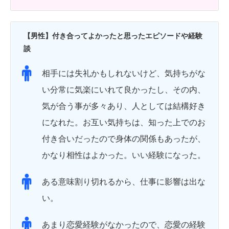
【男性】付き合ってよかったと思ったエピソードや経験
談
相手には失礼かもしれないけど、気持ちがな
い分常に気楽にいれて良かったし、その内、
気が合う事が多々あり、人としては結構好き
になれた。お互い気持ちは、知った上でのお
付き合いだったので身体の関係もあったが、
かなり相性はよかった。いい経験になった。
ある意味割り切れるから、仕事に影響は出な
い。
あまり恋愛経験がなかったので、恋愛の経験