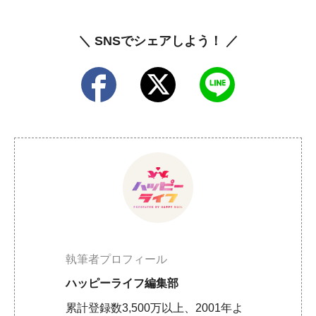
＼ SNSでシェアしよう！ ／
執筆者プロフィール
ハッピーライフ編集部
累計登録数3,500万以上、2001年よ