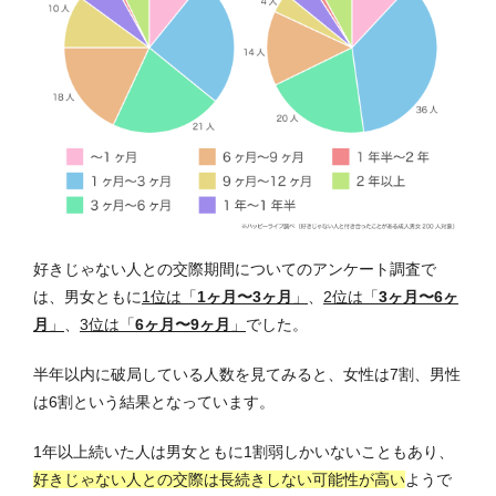
好きじゃない人との交際期間についてのアンケート調査で
は、
男女ともに
1位は「
1ヶ月〜3ヶ月
」
、
2位は「
3ヶ月〜6ヶ
月
」
、
3位は「
6ヶ月〜9ヶ月
」
でした。
半年以内に破局している人数を見てみると、女性は7割、男性
は6割という結果となっています。
1年以上続いた人は男女ともに1割弱しかいないこともあり、
好きじゃない人との交際は長続きしない可能性が高い
ようで