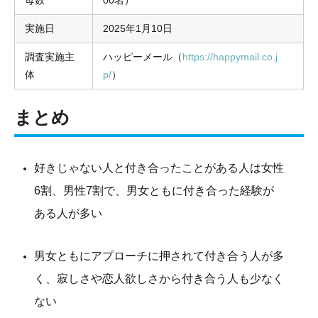
実施日
2025年1月10日
調査実施主
ハッピーメール（
https://happymail.co.j
体
p/
）
まとめ
好きじゃない人と付き合ったことがある人は女性
6割、男性7割で、男女ともに付き合った経験が
ある人が多い
男女ともにアプローチに押されて付き合う人が多
く、寂しさや恋人欲しさから付き合う人も少なく
ない