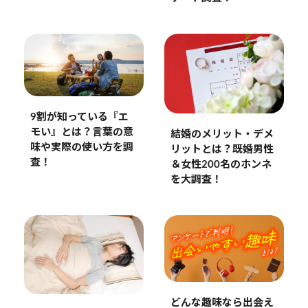
9割が知っている『エ
モい』とは？言葉の意
結婚のメリット・デメ
味や実際の使い方を調
リットとは？既婚男性
査！
＆女性200名のホンネ
を大調査！
どんな趣味なら出会え