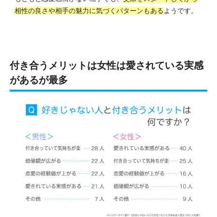
相性の良さや相手の魅力に気づくパターンもある
ようです。
付き合うメリットは女性は愛されている実感
があるが最多