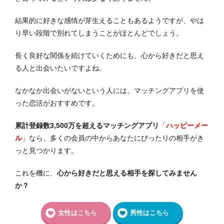
結果的に好きな感情が芽生えることもあるようですが、やは
り早い段階で別れてしまうことがほとんどでしょう。
長く良好な関係を続けていくためにも、心から好きだと思え
る人と出会いたいですよね。
なかなか出会いがないという人には、マッチングアプリを使
った恋活がおすすめです。
累計登録数3,500万を超えるマッチングアプリ
「
ハッピーメー
ル
」なら、多くの会員の中からあなたにぴったりの相手がき
っと見つかります。
これを機に、
心から好きだと思える相手を探してみません
か？
女性はこちら
男性はこちら