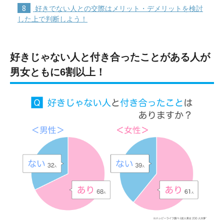
8
好きでない人との交際はメリット・デメリットを検討
した上で判断しよう！
好きじゃない人と付き合ったことがある人が
男女ともに6割以上！