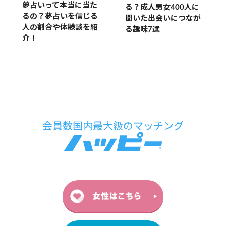
夢占いって本当に当た
る？成人男女400人に
るの？夢占いを信じる
聞いた出会いにつなが
人の割合や体験談を紹
る趣味7選
介！