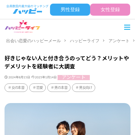
男性登録
女性登録
出会い恋愛のハッピーメール
ハッピーライフ
アンケート
好きじゃない人と付き合うのってどう？メリットや
デメリットを経験者に大調査
アンケート
2024年8月15日
2025年1月14日
女の本音
恋愛
男の本音
男女向け