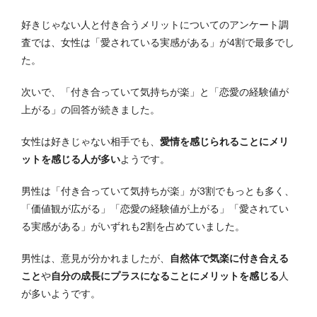
好きじゃない人と
付き合うメリットについてのアンケート調
査では、
女性は「愛されている実感がある」が4割で最多
でし
た。
次いで、「付き合っていて気持ちが楽」と「恋愛の経験値が
上がる」の回答が続きました。
女性は好きじゃない相手でも、
愛情を感じられることにメリ
ットを感じる人が多い
ようです。
男性は「付き合っていて気持ちが楽」が3割
でもっとも多く、
「価値観が広がる」「恋愛の経験値が上がる」「愛されてい
る実感がある」がいずれも2割を占めていました。
男性は、意見が分かれましたが、
自然体で気楽に付き合える
こと
や
自分の成長にプラスになることにメリットを感じる
人
が多いようです。