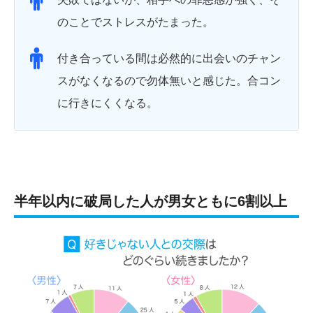
のことでストレスがたまった。
付き合っている間は必然的に出会いのチャン
スがなくなるので勿体無いと感じた。合コン
に行きにくくなる。
半年以内に破局した人が男女ともに6割以上