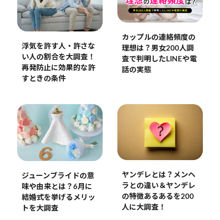
カップルの連絡頻度の
浮気を許す人・許さな
理想は？男女200人調
い人の割合を大調査！
査で判明したLINEや電
再発防止に効果的な許
話の実態
すときの条件
ヤンデレとは？メンヘ
ジューンブライドの意
ラとの違い＆ヤンデレ
味や由来とは？6月に
の特徴あるあるを200
結婚式を挙げるメリッ
人に大調査！
トを大調査