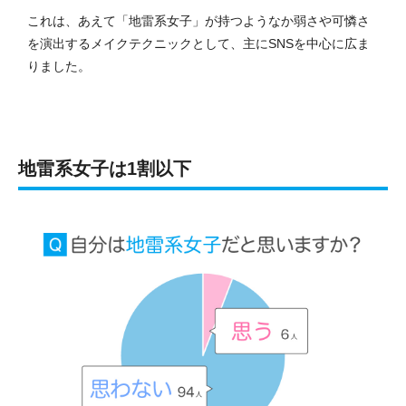
これは、あえて「地雷系女子」が持つようなか弱さや可憐さ
を演出するメイクテクニックとして、主にSNSを中心に広ま
りました。
地雷系女子は1割以下