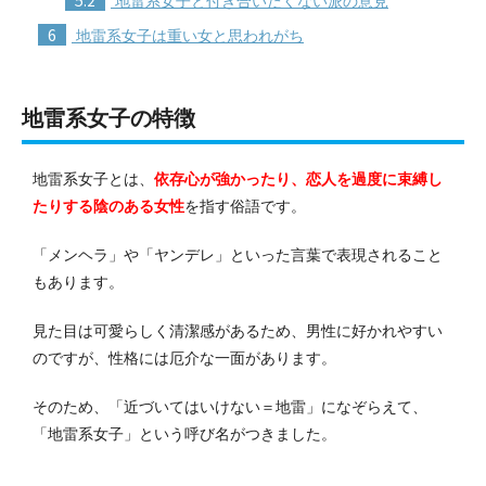
5.2
地雷系女子と付き合いたくない派の意見
6
地雷系女子は重い女と思われがち
地雷系女子の特徴
地雷系女子とは、
依存心が強かったり、恋人を過度に束縛し
たりする陰のある女性
を指す俗語です。
「メンヘラ」や「ヤンデレ」といった言葉で表現されること
もあります。
見た目は可愛らしく清潔感があるため、男性に好かれやすい
のですが、性格には厄介な一面があります。
そのため、「近づいてはいけない＝地雷」になぞらえて、
「地雷系女子」という呼び名がつきました。