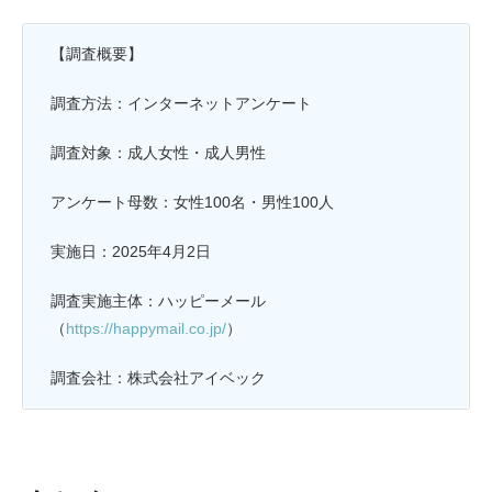
【調査概要】
調査方法：インターネットアンケート
調査対象：成人女性・成人男性
アンケート母数：女性100名・男性100人
実施日：2025年4月2日
調査実施主体：ハッピーメール
（
https://happymail.co.jp/
）
調査会社：株式会社アイベック