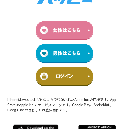
iPhoneは 米国および他の国々で登録されたApple Inc.の商標です。App
StoreはApple Inc.のサービスマークです。Google Play、Androidは、
Google Inc.の商標または登録商標です。