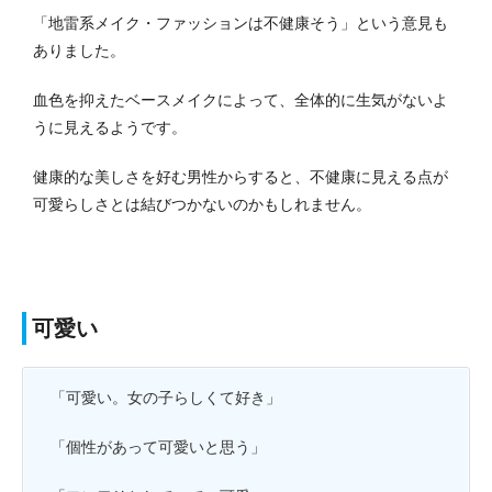
「地雷系メイク・ファッションは不健康そう」という意見も
ありました。
血色を抑えたベースメイクによって、全体的に生気がないよ
うに見えるようです。
健康的な美しさを好む男性からすると、不健康に見える点が
可愛らしさとは結びつかないのかもしれません。
可愛い
「可愛い。女の子らしくて好き」
「個性があって可愛いと思う」