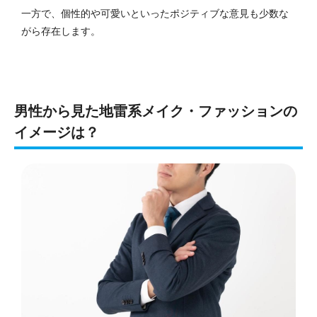
一方で、個性的や可愛いといったポジティブな意見も少数な
がら存在します。
男性から見た地雷系メイク・ファッションの
イメージは？