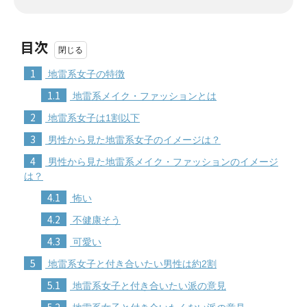
目次
1
地雷系女子の特徴
1.1
地雷系メイク・ファッションとは
2
地雷系女子は1割以下
3
男性から見た地雷系女子のイメージは？
4
男性から見た地雷系メイク・ファッションのイメージ
は？
4.1
怖い
4.2
不健康そう
4.3
可愛い
5
地雷系女子と付き合いたい男性は約2割
5.1
地雷系女子と付き合いたい派の意見