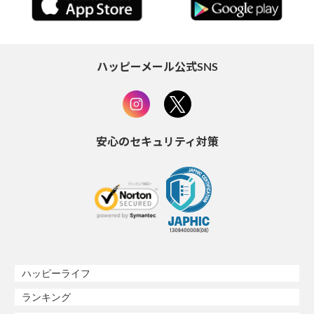
ハッピーメール公式SNS
安心のセキュリティ対策
ハッピーライフ
ランキング