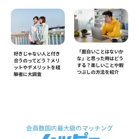
「面白いことはないか
好きじゃない人と付き
な」と思った時はどう
合うのってどう？メリ
する？楽しいことや暇
ットやデメリットを経
つぶしの方法を紹介
験者に大調査