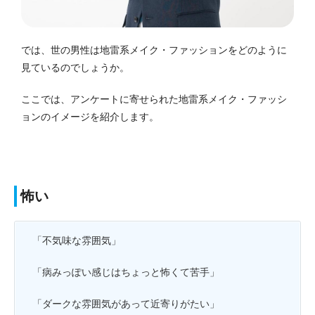
では、世の男性は地雷系メイク・ファッションをどのように
見ているのでしょうか。
ここでは、アンケートに寄せられた地雷系メイク・ファッシ
ョンのイメージを紹介します。
怖い
「不気味な雰囲気」
「病みっぽい感じはちょっと怖くて苦手」
「ダークな雰囲気があって近寄りがたい」