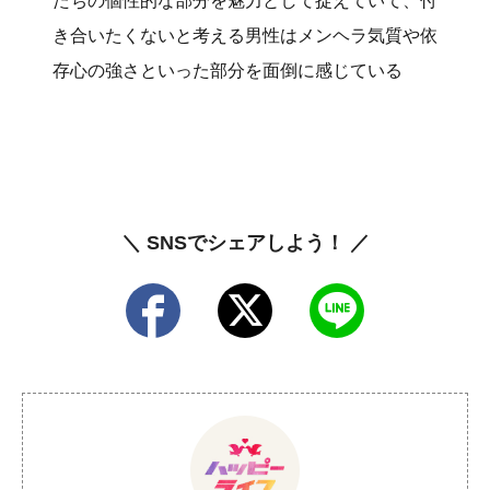
たちの個性的な部分を魅力として捉えていて、付
き合いたくないと考える男性はメンヘラ気質や依
存心の強さといった部分を面倒に感じている
＼ SNSでシェアしよう！ ／