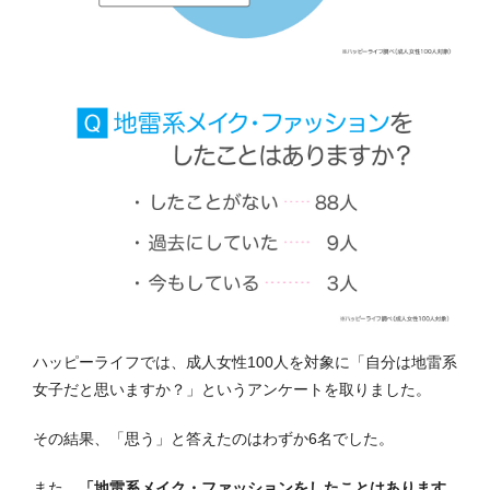
ハッピーライフでは、
成人女性100人を対象に
「自分は地雷系
女子だと思いますか？」というアンケートを取りました。
その結果、「思う」と答えたのはわずか6名でした。
また、
「地雷系メイク・ファッションをしたことはあります