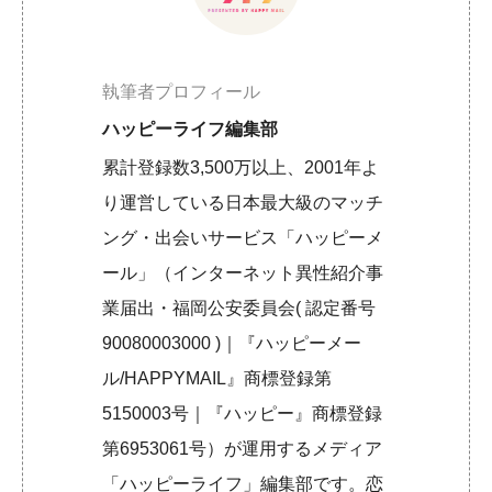
執筆者プロフィール
ハッピーライフ編集部
累計登録数3,500万以上、2001年よ
り運営している日本最大級のマッチ
ング・出会いサービス「ハッピーメ
ール」（インターネット異性紹介事
業届出・福岡公安委員会( 認定番号
90080003000 )｜『ハッピーメー
ル/HAPPYMAIL』商標登録第
5150003号｜『ハッピー』商標登録
第6953061号）が運用するメディア
「ハッピーライフ」編集部です。恋