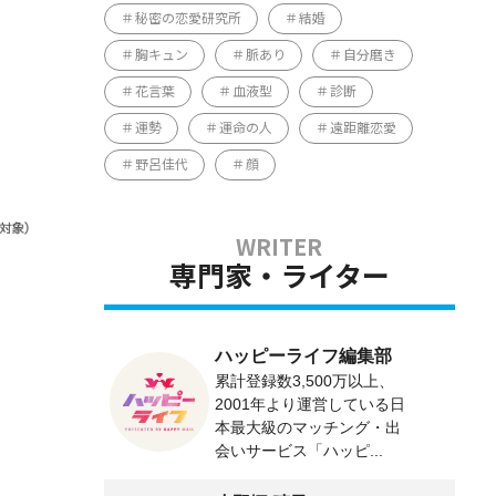
秘密の恋愛研究所
結婚
胸キュン
脈あり
自分磨き
花言葉
血液型
診断
運勢
運命の人
遠距離恋愛
野呂佳代
顔
専門家・ライター
ハッピーライフ編集部
累計登録数3,500万以上、
2001年より運営している日
本最大級のマッチング・出
会いサービス「ハッピ...