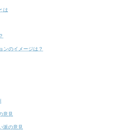
とは
？
ョンのイメージは？
割
の意見
い派の意見