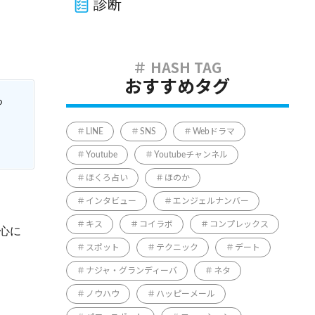
診断
おすすめタグ
る
LINE
SNS
Webドラマ
Youtube
Youtubeチャンネル
ほくろ占い
ほのか
インタビュー
エンジェルナンバー
キス
コイラボ
コンプレックス
心に
スポット
テクニック
デート
ナジャ・グランディーバ
ネタ
ノウハウ
ハッピーメール