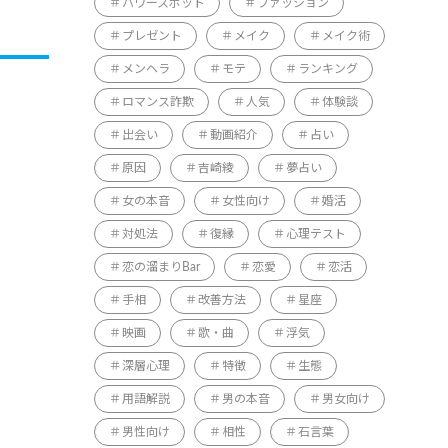
パワースポット
ファッション
プレゼント
メイク
メイク術
メンヘラ
モテ
ランキング
ロマンス詐欺
人気
体験談
出会い
動画紹介
占い
原因
吉崎綾
夢占い
女の本音
女性向け
婚活
対処法
復縁
心理テスト
恋の溜まりBar
恋愛
恋活
手相
改善方法
星座
映画
歌・曲
浮気
深層心理
特徴
生態
用語解説
男の本音
男女向け
男性向け
相性
石言葉