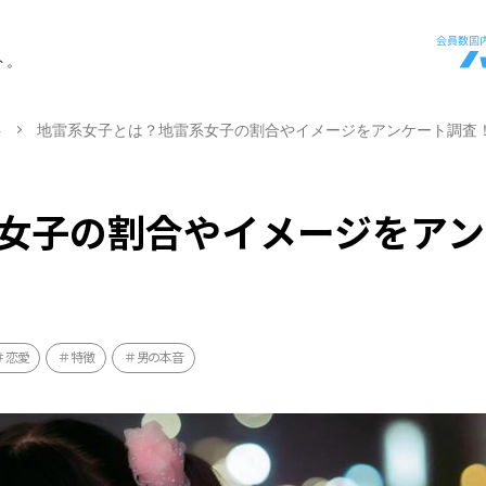
ト。
ト
地雷系女子とは？地雷系女子の割合やイメージをアンケート調査
女子の割合やイメージをアン
恋愛
特徴
男の本音