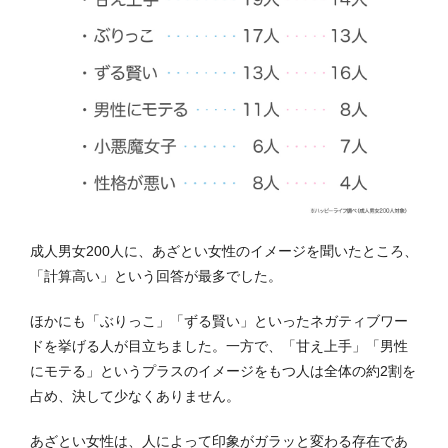
成人男女200人に、あざとい女性のイメージを聞いたところ、
「計算高い」という回答が最多でした。
ほかにも「ぶりっこ」「ずる賢い」といったネガティブワー
ドを挙げる人が目立ちました。一方で、「甘え上手」「男性
にモテる」というプラスのイメージをもつ人は全体の約2割を
占め、決して少なくありません。
あざとい女性は、人によって印象がガラッと変わる存在であ