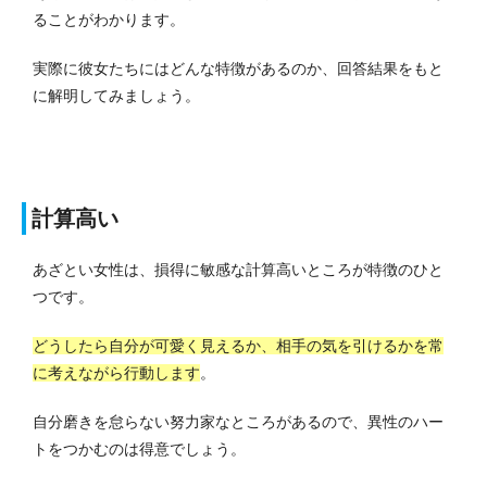
ることがわかります。
実際に彼女たちにはどんな特徴があるのか、回答結果をもと
に解明してみましょう。
計算高い
あざとい女性は、損得に敏感な計算高いところが特徴のひと
つです。
どうしたら自分が可愛く見えるか、相手の気を引けるかを常
に考えながら行動します
。
自分磨きを怠らない努力家なところがあるので、異性のハー
トをつかむのは得意でしょう。