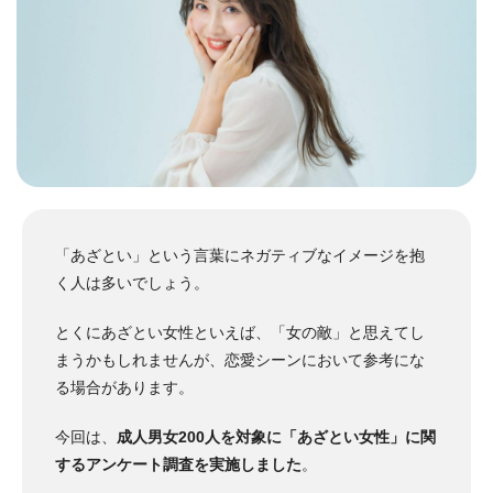
「あざとい」という言葉にネガティブなイメージを抱
く人は多いでしょう。
とくにあざとい女性といえば、「女の敵」と思えてし
まうかもしれませんが、恋愛シーンにおいて参考にな
る場合があります。
今回は、
成人男女200人を対象に「あざとい女性」に関
するアンケート調査を実施しました
。