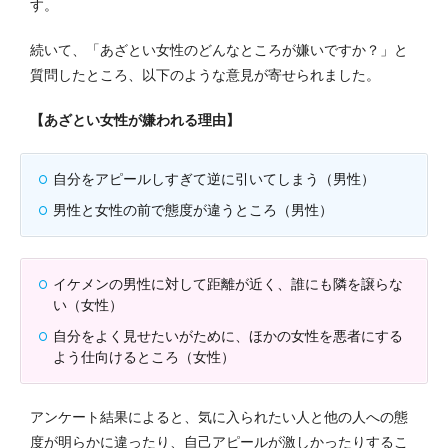
す。
続いて、「あざとい女性のどんなところが嫌いですか？」と
質問したところ、以下のような意見が寄せられました。
【あざとい女性が嫌われる理由】
自分をアピールしすぎて逆に引いてしまう（男性）
男性と女性の前で態度が違うところ（男性）
イケメンの男性に対して距離が近く、誰にも隣を譲らな
い（女性）
自分をよく見せたいがために、ほかの女性を悪者にする
よう仕向けるところ（女性）
アンケート結果によると、気に入られたい人と他の人への態
度が明らかに違ったり、自己アピールが激しかったりするこ