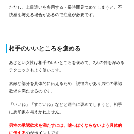
ただし、上目遣いを多用する・長時間見つめてしまうと、不
快感を与える場合があるので注意が必要です。
相手のいいところを褒める
あざとい女性は相手のいいところを褒めて、2人の仲を深める
テクニックもよく使います。
素敵な部分を具体的に伝えるため、説得力があり男性の承認
欲求を満たせるのです。
「いいね」「すごいね」などと適当に褒めてしまうと、相手
に悪印象を与えかねません。
男性の承認欲求を満たすには、嘘っぽくならないよう具体的
に伝える
のがポイントです。