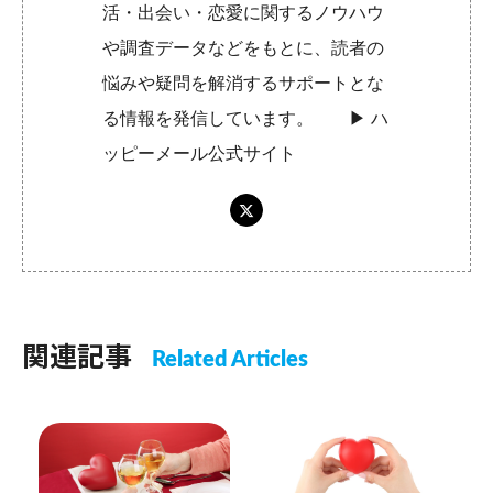
活・出会い・恋愛に関するノウハウ
や調査データなどをもとに、読者の
悩みや疑問を解消するサポートとな
る情報を発信しています。 ▶︎
ハ
ッピーメール公式サイト
関連記事
Related Articles