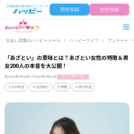
男性登録
女性登録
出会い恋愛のハッピーメール
ハッピーライフ
アンケート
「あざとい」の意味とは？あざとい女性の特徴＆男
女200人の本音を大公開！
アンケート
2025年3月10日
2026年7月21日
女の本音
女性向け
特徴
男の本音