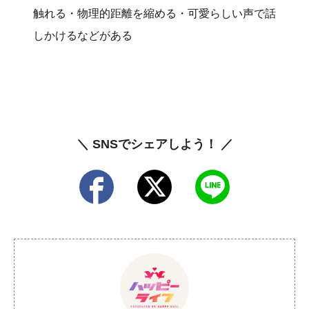
触れる・物理的距離を縮める・可愛らしい声で話
しかけるなどがある
＼ SNSでシェアしよう！ ／