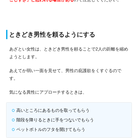
ときどき男性を頼るようにする
あざとい女性は、ときどき男性を頼ることで2人の距離を縮め
ようとします。
あえてか弱い一面を見せて、男性の庇護欲をくすぐるので
す。
気になる異性にアプローチするときは、
高いところにあるものを取ってもらう
階段を降りるときに手をつないでもらう
ペットボトルのフタを開けてもらう