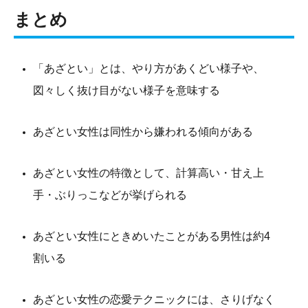
まとめ
「あざとい」とは、やり方があくどい様子や、
図々しく抜け目がない様子を意味する
あざとい女性は同性から嫌われる傾向がある
あざとい女性の特徴として、計算高い・甘え上
手・ぶりっこなどが挙げられる
あざとい女性にときめいたことがある男性は約4
割いる
あざとい女性の恋愛テクニックには、さりげなく