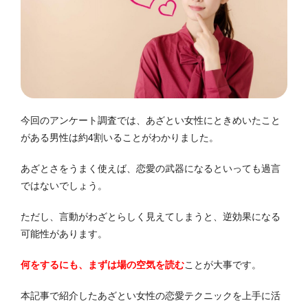
今回のアンケート調査では、あざとい女性にときめいたこと
がある男性は約4割いることがわかりました。
あざとさをうまく使えば、恋愛の武器になるといっても過言
ではないでしょう。
ただし、言動がわざとらしく見えてしまうと、逆効果になる
可能性があります。
何をするにも、まずは場の空気を読む
ことが大事です。
本記事で紹介したあざとい女性の恋愛テクニックを上手に活