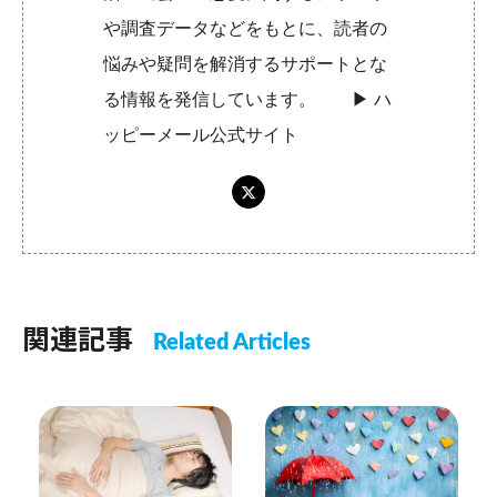
や調査データなどをもとに、読者の
悩みや疑問を解消するサポートとな
る情報を発信しています。 ▶︎
ハ
ッピーメール公式サイト
関連記事
Related Articles