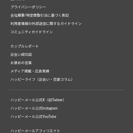
プライバシーポリシー
会社概要/特定商取引法に基づく表記
利用者情報の外部送信に関するガイドライン
コミュニティガイドライン
カップルレポート
出会い成功談
お褒めの言葉
メディア掲載・広告実績
ハッピーライフ（出会い・恋愛コラム）
ハッピーメール公式X（旧Twitter）
ハッピーメール公式instagram
ハッピーメール公式YouTube
ハッピーメールアフィリエイト