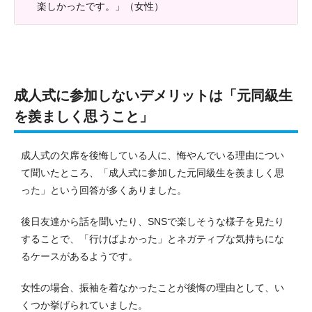
楽しかったです。」（女性）
成人式に参加しないデメリットは「元同級生
を羨ましく思うこと」
成人式の欠席を後悔している人に、悔やんでいる理由につい
て聞いたところ、「成人式に参加した元同級生を羨ましく思
った」という回答が多くありました。
後日友達から話を聞いたり、SNSで楽しそうな様子を見たり
することで、「行けばよかった」とネガティブな気持ちにな
るケースがあるようです。
女性の場合、振袖を着なかったことが後悔の理由として、い
くつか挙げられていました。