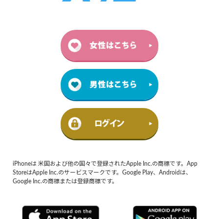
iPhoneは 米国および他の国々で登録されたApple Inc.の商標です。App
StoreはApple Inc.のサービスマークです。Google Play、Androidは、
Google Inc.の商標または登録商標です。