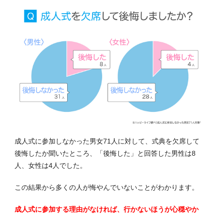
成人式に参加しなかった男女71人に対して、式典を欠席して
後悔したか聞いたところ、「後悔した」と回答した男性は8
人、女性は4人でした。
この結果から多くの人が悔やんでいないことがわかります。
成人式に参加する理由がなければ、行かないほうが心穏やか