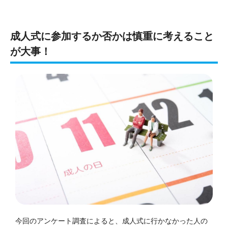
成人式に参加するか否かは慎重に考えること
が大事！
今回のアンケート調査によると、成人式に行かなかった人の