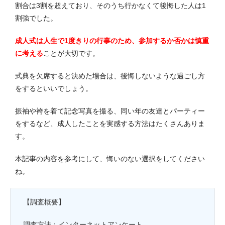
割合は3割を超えており、そのうち行かなくて後悔した人は1
割強でした。
成人式は人生で1度きりの行事のため、参加するか否かは慎重
に考える
ことが大切です。
式典を欠席すると決めた場合は、後悔しないような過ごし方
をするといいでしょう。
振袖や袴を着て記念写真を撮る、同い年の友達とパーティー
をするなど、成人したことを実感する方法はたくさんありま
す。
本記事の内容を参考にして、悔いのない選択をしてください
ね。
【調査概要】
調査方法：インターネットアンケート