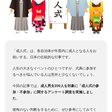
「成人式」は、各自治体が年度内に成人となる人をお
祝いする、日本の伝統的な行事です。
人生の大きなイベントのひとつですが、式典に参加す
るべきか悩んでいる人は意外と少なくないでしょう。
今回の記事では、
成人男女200人を対象に「成人式の参
加・不参加」に関するアンケート調査を実施しまし
た
。
後悔のない判断をするために、ぜひ参考にしてみてく