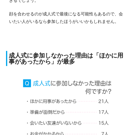
きるでしょう。
顔を合わせるのが成人式で最後になる可能性もあるので、会
いたい人がいるなら参加したほうがいいかもしれません。
成人式に参加しなかった理由は「ほかに用
事があったから」が最多