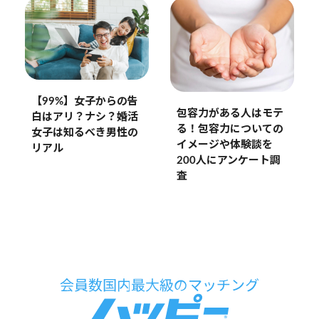
【99%】女子からの告
包容力がある人はモテ
白はアリ？ナシ？婚活
る！包容力についての
女子は知るべき男性の
イメージや体験談を
リアル
200人にアンケート調
査