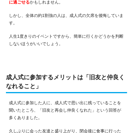
に過ごせる
かもしれません。
しかし、全体の約1割強の人は、成人式の欠席を後悔していま
す。
人生1度きりのイベントですから、簡単に行くかどうかを判断
しないほうがいいでしょう。
成人式に参加するメリットは「旧友と仲良く
なれること」
成人式に参加した人に、成人式で思い出に残っていることを
聞いたところ、「旧友と再会し仲良くなれた」という回答が
多くありました。
久しぶりに会った友達と盛り上がり、閉会後に食事に行った