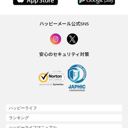
ハッピーメール公式SNS
安心のセキュリティ対策
ハッピーライフ
ランキング
ハッピーライフマニュアル