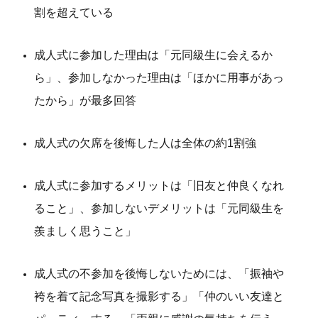
割を超えている
成人式に参加した理由は「元同級生に会えるか
ら」、参加しなかった理由は「ほかに用事があっ
たから」が最多回答
成人式の欠席を後悔した人は全体の約1割強
成人式に参加するメリットは「旧友と仲良くなれ
ること」、参加しないデメリットは「元同級生を
羨ましく思うこと」
成人式の不参加を後悔しないためには、「振袖や
袴を着て記念写真を撮影する」「仲のいい友達と