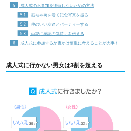
5
成人式の不参加を後悔しないための方法
5.1
振袖や袴を着て記念写真を撮る
5.2
仲のいい友達とパーティーする
5.3
両親に感謝の気持ちを伝える
6
成人式に参加するか否かは慎重に考えることが大事！
成人式に行かない男女は3割を超える