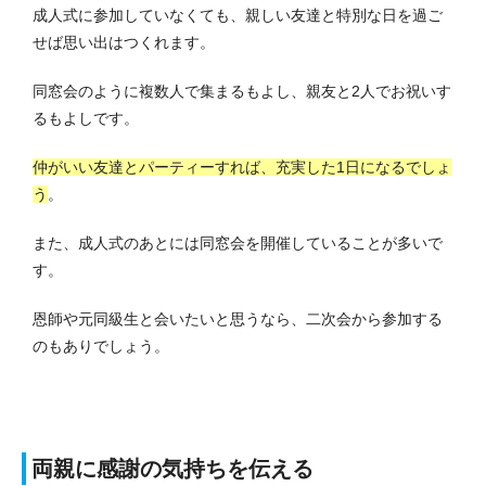
成人式に参加していなくても、親しい友達と特別な日を過ご
せば思い出はつくれます。
同窓会のように複数人で集まるもよし、親友と2人でお祝いす
るもよしです。
仲がいい友達とパーティーすれば、充実した1日になるでしょ
う
。
また、成人式のあとには同窓会を開催していることが多いで
す。
恩師や元同級生と会いたいと思うなら、二次会から参加する
のもありでしょう。
両親に感謝の気持ちを伝える