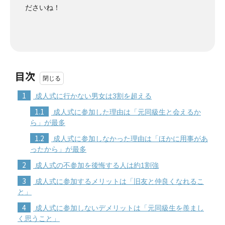
ださいね！
目次
1
成人式に行かない男女は3割を超える
1.1
成人式に参加した理由は「元同級生と会えるか
ら」が最多
1.2
成人式に参加しなかった理由は「ほかに用事があ
ったから」が最多
2
成人式の不参加を後悔する人は約1割強
3
成人式に参加するメリットは「旧友と仲良くなれるこ
と」
4
成人式に参加しないデメリットは「元同級生を羨まし
く思うこと」