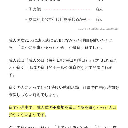
成人男女71人に成人式に参加しなかった理由を聞いたとこ
ろ、「ほかに用事があったから」が最多回答でした。
成人式は『成人の日（毎年1月の第2月曜日）』に行われるこ
とが多く、地域の多目的ホールや体育館などで開催されま
す。
多くの人にとって1月は受験や就職活動、仕事で自由な時間を
確保しづらい時期でしょう。
多忙が理由で、成人式の不参加を選ばざるを得なかった人は
少なくないようです
。
次いで多かった回答が、「準備が面倒だから」「会いたい友