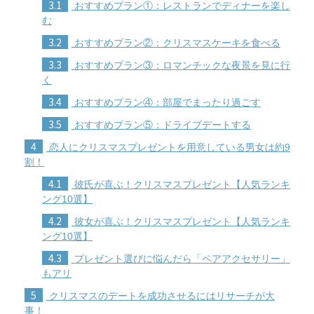
3.1
おすすめプラン①：レストランでディナーを楽し
む
3.2
おすすめプラン②：クリスマスケーキを食べる
3.3
おすすめプラン③：ロマンチックな夜景を見に行
く
3.4
おすすめプラン④：部屋でまったり過ごす
3.5
おすすめプラン⑤：ドライブデートする
4
恋人にクリスマスプレゼントを用意している男女は約9
割！
4.1
彼氏が喜ぶ！クリスマスプレゼント【人気ランキ
ング10選】
4.2
彼女が喜ぶ！クリスマスプレゼント【人気ランキ
ング10選】
4.3
プレゼント選びに悩んだら「ペアアクセサリー」
もアリ
5
クリスマスのデートを成功させるにはリサーチが大
事！