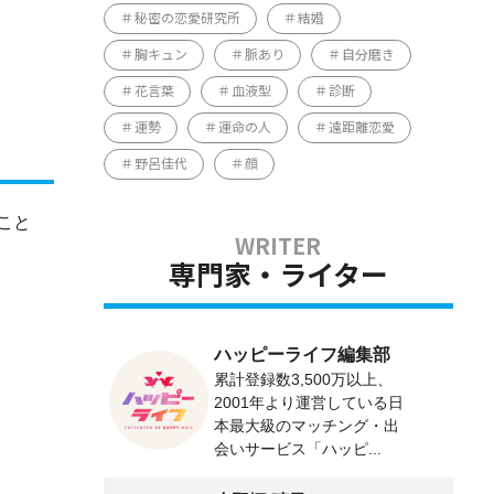
秘密の恋愛研究所
結婚
胸キュン
脈あり
自分磨き
花言葉
血液型
診断
運勢
運命の人
遠距離恋愛
野呂佳代
顔
こと
専門家・ライター
ハッピーライフ編集部
累計登録数3,500万以上、
2001年より運営している日
本最大級のマッチング・出
会いサービス「ハッピ...