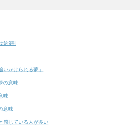
は約9割
追いかけられる夢」
夢の意味
意味
の意味
と感じている人が多い