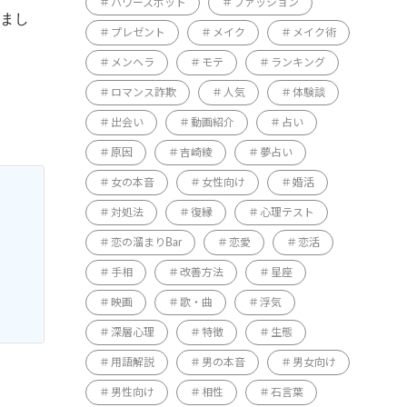
パワースポット
ファッション
いまし
プレゼント
メイク
メイク術
メンヘラ
モテ
ランキング
ロマンス詐欺
人気
体験談
出会い
動画紹介
占い
原因
吉崎綾
夢占い
女の本音
女性向け
婚活
対処法
復縁
心理テスト
恋の溜まりBar
恋愛
恋活
手相
改善方法
星座
映画
歌・曲
浮気
深層心理
特徴
生態
用語解説
男の本音
男女向け
男性向け
相性
石言葉