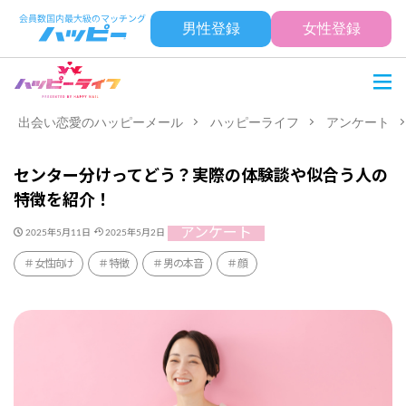
男性登録
女性登録
出会い恋愛のハッピーメール
ハッピーライフ
アンケート
センター分けってどう？実際の体験談や似合う人の
特徴を紹介！
アンケート
2025年5月11日
2025年5月2日
女性向け
特徴
男の本音
顔