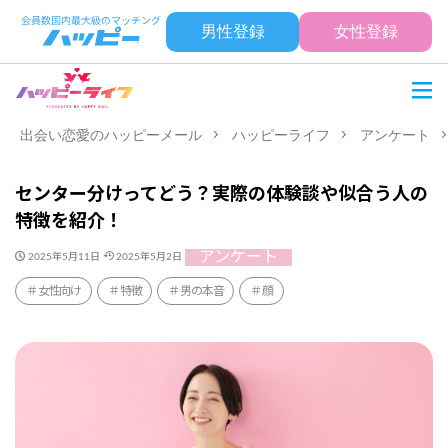
男性登録
女性登録
出会い恋愛のハッピーメール
ハッピーライフ
アンケート
センター分けってどう？実際の体験談や似合う人の
特徴を紹介！
アンケート
2025年5月11日
2025年5月2日
女性向け
特徴
男の本音
顔