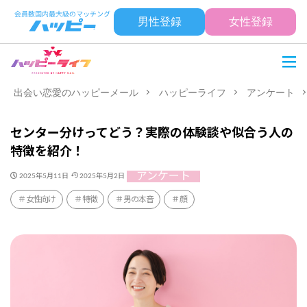
男性登録
女性登録
出会い恋愛のハッピーメール
ハッピーライフ
アンケート
センター分けってどう？実際の体験談や似合う人の
特徴を紹介！
アンケート
2025年5月11日
2025年5月2日
女性向け
特徴
男の本音
顔