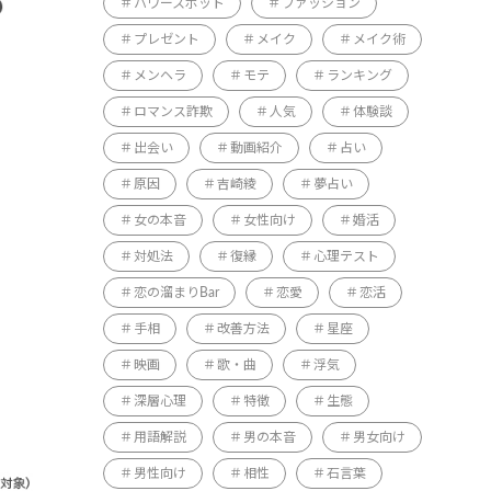
パワースポット
ファッション
プレゼント
メイク
メイク術
メンヘラ
モテ
ランキング
ロマンス詐欺
人気
体験談
出会い
動画紹介
占い
原因
吉崎綾
夢占い
女の本音
女性向け
婚活
対処法
復縁
心理テスト
恋の溜まりBar
恋愛
恋活
手相
改善方法
星座
映画
歌・曲
浮気
深層心理
特徴
生態
用語解説
男の本音
男女向け
男性向け
相性
石言葉