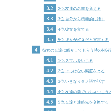
3.2
2位.友達の名前を覚える
3.3
3位.自分から積極的に話す
3.4
4位.彼女を立てる
3.5
5位.彼女が好きだと宣言する
4
彼女の友達に紹介してもらう時のNG
4.1
1位.スマホをいじる
4.2
2位.そっけない態度をとる
4.3
3位.いきなりタメ語で話す
4.4
4位.友達の前でいちゃつこう
4.5
5位.友達と連絡先を交換する