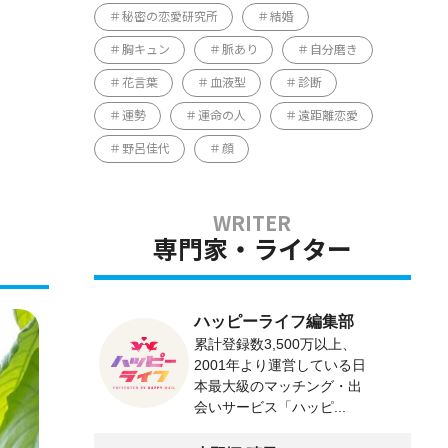
秘密の恋愛研究所
結婚
胸キュン
脈あり
自分磨き
花言葉
血液型
診断
運勢
運命の人
遠距離恋愛
野呂佳代
顔
専門家・ライター
ハッピーライフ編集部
累計登録数3,500万以上、
2001年より運営している日
本最大級のマッチング・出
会いサービス「ハッピ...