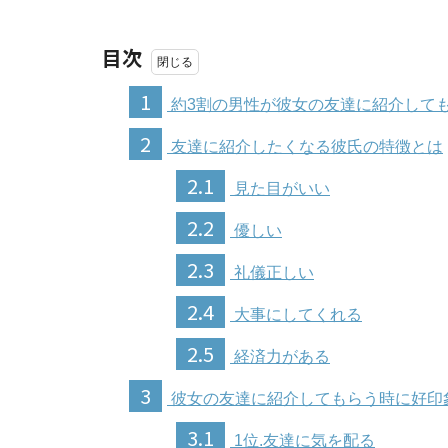
目次
1
約3割の男性が彼女の友達に紹介して
2
友達に紹介したくなる彼氏の特徴とは
2.1
見た目がいい
2.2
優しい
2.3
礼儀正しい
2.4
大事にしてくれる
2.5
経済力がある
3
彼女の友達に紹介してもらう時に好印
3.1
1位.友達に気を配る