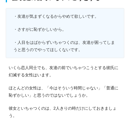
・友達が気まずくなるからやめて欲しいです。
・さすがに恥ずかしいから。
・人目をはばからずいちゃつくのは、友達が困ってしま
うと思うのでやってほしくないです。
いくら恋人同士でも、友達の前でいちゃつこうとする彼氏に
幻滅する女性はいます。
ほとんどの女性は、「今はそういう時間じゃない」「普通に
恥ずかしい」と思うのではないでしょうか。
彼女といちゃつくのは、2人きりの時だけにしておきましょ
う。