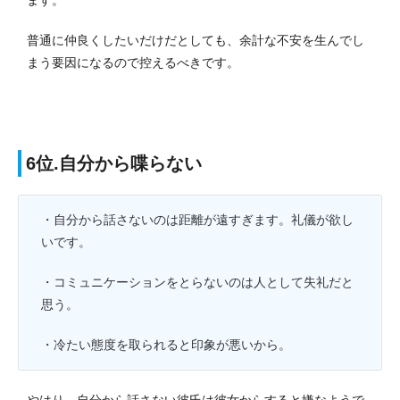
普通に仲良くしたいだけだとしても、余計な不安を生んでし
まう要因になるので控えるべきです。
6位.自分から喋らない
・自分から話さないのは距離が遠すぎます。礼儀が欲し
いです。
・コミュニケーションをとらないのは人として失礼だと
思う。
・冷たい態度を取られると印象が悪いから。
やはり、自分から話さない彼氏は彼女からすると嫌なようで