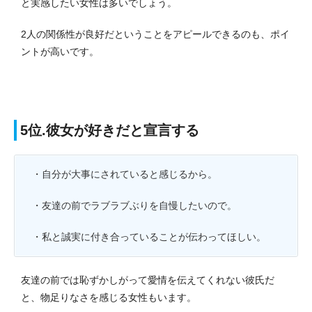
と実感したい女性は多いでしょう。
2人の関係性が良好だということをアピールできるのも、ポイ
ントが高いです。
5位.彼女が好きだと宣言する
・自分が大事にされていると感じるから。
・友達の前でラブラブぶりを自慢したいので。
・私と誠実に付き合っていることが伝わってほしい。
友達の前では恥ずかしがって愛情を伝えてくれない彼氏だ
と、物足りなさを感じる女性もいます。