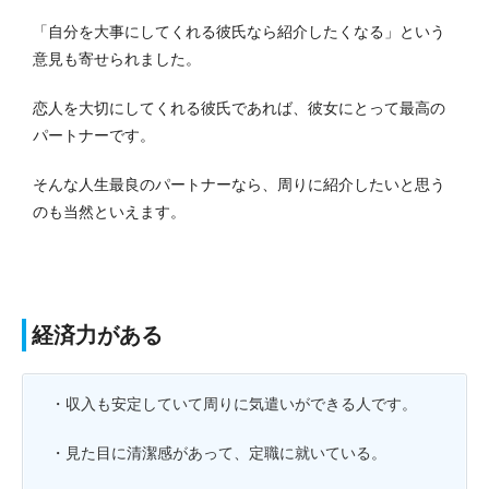
「自分を大事にしてくれる彼氏なら紹介したくなる」という
意見も寄せられました。
恋人を大切にしてくれる彼氏であれば、彼女にとって最高の
パートナーです。
そんな人生最良のパートナーなら、周りに紹介したいと思う
のも当然といえます。
経済力がある
・収入も安定していて周りに気遣いができる人です。
・見た目に清潔感があって、定職に就いている。