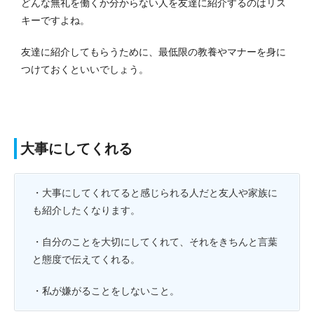
どんな無礼を働くか分からない人を友達に紹介するのはリス
キーですよね。
友達に紹介してもらうために、最低限の教養やマナーを身に
つけておくといいでしょう。
大事にしてくれる
・大事にしてくれてると感じられる人だと友人や家族に
も紹介したくなります。
・自分のことを大切にしてくれて、それをきちんと言葉
と態度で伝えてくれる。
・私が嫌がることをしないこと。