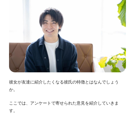
彼女が友達に紹介したくなる彼氏の特徴とはなんでしょう
か。
ここでは、アンケートで寄せられた意見を紹介していきま
す。