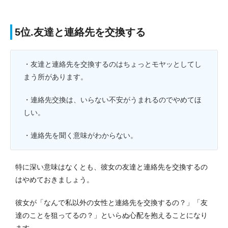
5位.友達と連絡先を交換する
・友達と連絡先を交換するのはちょっとモヤッとしてし
まう所があります。
・連絡先交換は、いらない不安がうまれるのでやめてほ
しい。
・連絡先を聞く意味がわからない。
特に深い意味はなくとも、彼女の友達と連絡先を交換するの
はやめておきましょう。
彼女が「なんで私以外の女性と連絡先を交換するの？」「友
達のことを狙ってるの？」といらぬ心配を抱えることになり
ます。