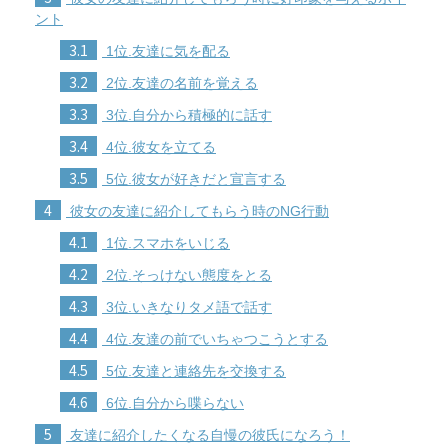
ント
3.1
1位.友達に気を配る
3.2
2位.友達の名前を覚える
3.3
3位.自分から積極的に話す
3.4
4位.彼女を立てる
3.5
5位.彼女が好きだと宣言する
4
彼女の友達に紹介してもらう時のNG行動
4.1
1位.スマホをいじる
4.2
2位.そっけない態度をとる
4.3
3位.いきなりタメ語で話す
4.4
4位.友達の前でいちゃつこうとする
4.5
5位.友達と連絡先を交換する
4.6
6位.自分から喋らない
5
友達に紹介したくなる自慢の彼氏になろう！