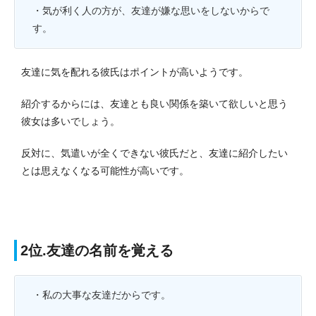
・気が利く人の方が、友達が嫌な思いをしないからで
す。
友達に気を配れる彼氏はポイントが高いようです。
紹介するからには、友達とも良い関係を築いて欲しいと思う
彼女は多いでしょう。
反対に、気遣いが全くできない彼氏だと、友達に紹介したい
とは思えなくなる可能性が高いです。
2位.友達の名前を覚える
・私の大事な友達だからです。