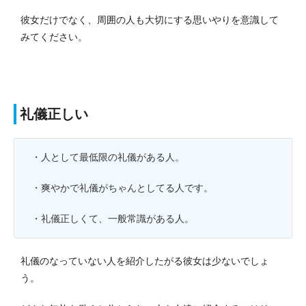
彼女だけでなく、周囲の人も大切にする思いやりを意識して
みてください。
礼儀正しい
・人として最低限の礼儀がある人。
・爽やかで礼儀がちゃんとしてる人です。
・礼儀正しくて、一般常識がある人。
礼儀のなっていない人を紹介したがる彼女は少ないでしょ
う。