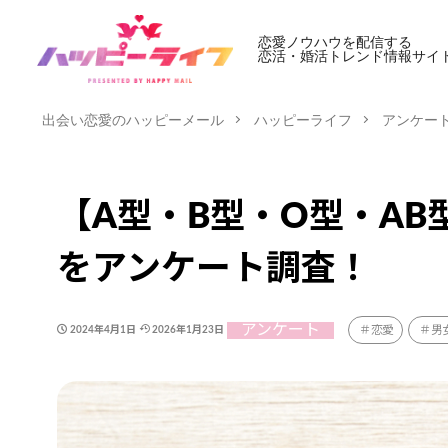
恋愛ノウハウを配信する
恋活・婚活トレンド情報サイ
出会い恋愛のハッピーメール
ハッピーライフ
アンケー
【A型・B型・O型・A
をアンケート調査！
アンケート
恋愛
男
2024年4月1日
2026年1月23日