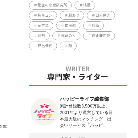
秘密の恋愛研究所
結婚
胸キュン
脈あり
自分磨き
花言葉
血液型
診断
運勢
運命の人
遠距離恋愛
野呂佳代
顔
専門家・ライター
ハッピーライフ編集部
累計登録数3,500万以上、
2001年より運営している日
本最大級のマッチング・出
会いサービス「ハッピ...