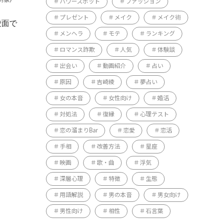
パワースポット
ファッション
プレゼント
メイク
メイク術
愛面で
メンヘラ
モテ
ランキング
ロマンス詐欺
人気
体験談
出会い
動画紹介
占い
原因
吉崎綾
夢占い
女の本音
女性向け
婚活
対処法
復縁
心理テスト
恋の溜まりBar
恋愛
恋活
手相
改善方法
星座
映画
歌・曲
浮気
深層心理
特徴
生態
用語解説
男の本音
男女向け
男性向け
相性
石言葉