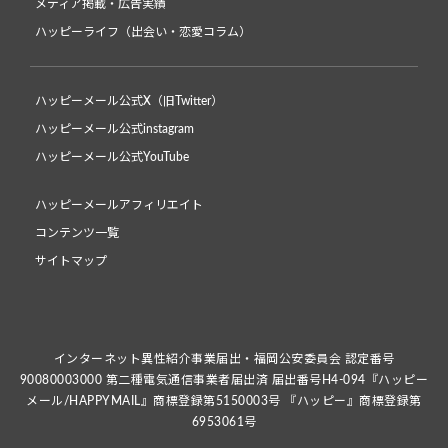
メディア掲載・広告実績
ハッピーライフ（出会い・恋愛コラム）
ハッピーメール公式X（旧Twitter）
ハッピーメール公式instagram
ハッピーメール公式YouTube
ハッピーメールアフィリエイト
コンテンツ一覧
サイトマップ
インターネット異性紹介事業届出・福岡公安委員会 認定番号
90080003000 第二種電気通信事業者届出済 届出番号H4-094『ハッピー
メール/HAPPYMAIL』商標登録第5150003号 『ハッピー』商標登録第
6953061号