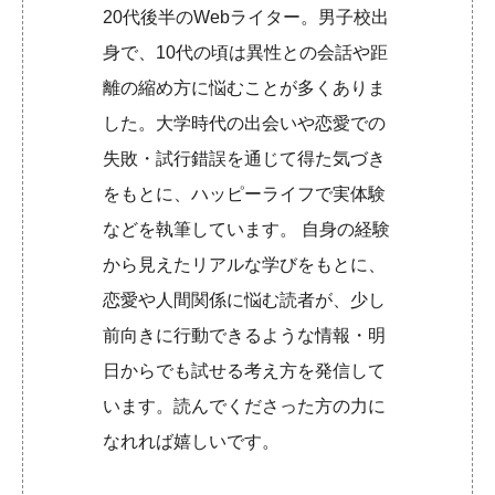
20代後半のWebライター。男子校出
身で、10代の頃は異性との会話や距
離の縮め方に悩むことが多くありま
した。大学時代の出会いや恋愛での
失敗・試行錯誤を通じて得た気づき
をもとに、ハッピーライフで実体験
などを執筆しています。 自身の経験
から見えたリアルな学びをもとに、
恋愛や人間関係に悩む読者が、少し
前向きに行動できるような情報・明
日からでも試せる考え方を発信して
います。読んでくださった方の力に
なれれば嬉しいです。