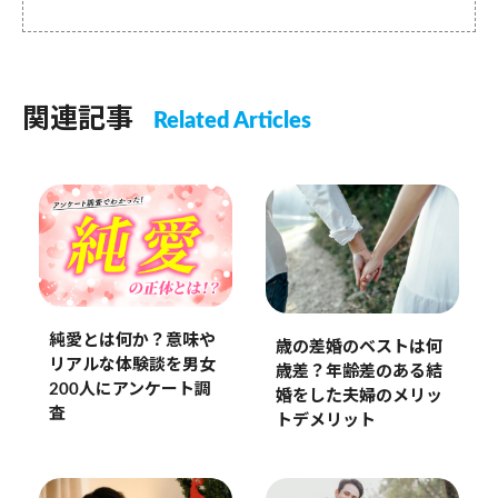
関連記事
Related Articles
純愛とは何か？意味や
歳の差婚のベストは何
リアルな体験談を男女
歳差？年齢差のある結
200人にアンケート調
婚をした夫婦のメリッ
査
トデメリット