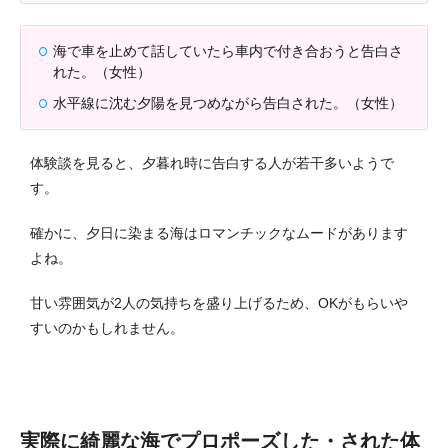
海で車を止めて話していたら車内で付き合おうと告白さ
れた。（女性）
水平線に沈む夕陽を見つめながら告白された。（女性）
体験談を見ると、夕暮れ時に告白する人が若干多いようで
す。
確かに、夕日に染まる海はロマンチックなムードがあります
よね。
甘い雰囲気が2人の気持ちを盛り上げるため、OKがもらいや
すいのかもしれません。
実際に綺麗な海でプロポーズした・された体