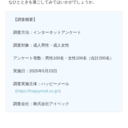
なひとときを過ごしてみてはいかがでしょうか。
【調査概要】
調査方法：インターネットアンケート
調査対象：成人男性・成人女性
アンケート母数：男性100名・女性100名（合計200名）
実施日：2025年5月23日
調査実施主体：ハッピーメール
（
https://happymail.co.jp/
）
調査会社：株式会社アイベック