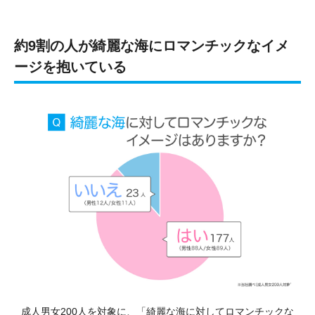
約9割の人が綺麗な海にロマンチックなイメ
ージを抱いている
成人男女200人を対象に、「綺麗な海に対してロマンチックな