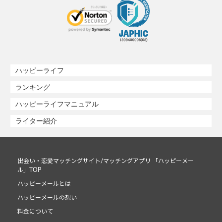
ハッピーライフ
ランキング
ハッピーライフマニュアル
ライター紹介
出会い・恋愛マッチングサイト/マッチングアプリ 「ハッピーメー
ル」TOP
ハッピーメールとは
ハッピーメールの想い
料金について