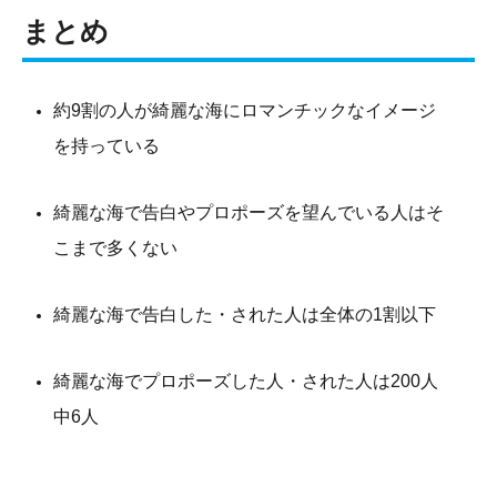
まとめ
約9割の人が綺麗な海にロマンチックなイメージ
を持っている
綺麗な海で告白やプロポーズを望んでいる人はそ
こまで多くない
綺麗な海で告白した・された人は全体の1割以下
綺麗な海でプロポーズした人・された人は200人
中6人