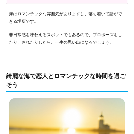
海はロマンチックな雰囲気がありますし、落ち着いて話がで
きる場所です。
非日常感を味わえるスポットでもあるので、プロポーズをし
たり、されたりしたら、一生の思い出になるでしょう。
綺麗な海で恋人とロマンチックな時間を過ご
そう