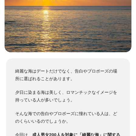
綺麗な海はデートだけでなく、告白やプロポーズの場
所に選ばれることがあります。
夕日に染まる海は美しく、ロマンチックなイメージを
持っている人が多いでしょう。
そんな海での告白やプロポーズに憧れている人は、ど
のくらいいるのでしょうか。
今回は、
成人男女200人を対象に「綺麗な海」に関する