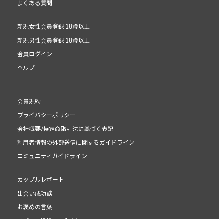
よくある質問
新規女性会員登録 18歳以上
新規男性会員登録 18歳以上
会員ログイン
ヘルプ
会員規約
プライバシーポリシー
会社概要/特定商取引法に基づく表記
利用者情報の外部送信に関するガイドライン
コミュニティガイドライン
カップルレポート
出会い成功談
お褒めの言葉