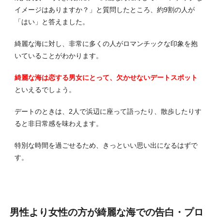
イメージはありますか？」と質問したところ、約9割の人が
「はい」と答えました。
綺麗な海に対し、非常に多くの人がロマンチックな印象を抱
いていることがわかります。
綺麗な海は恋する男女にとって、欠かせないデートスポット
といえるでしょう。
デートのときは、2人で浜辺に座って語ったり、散歩したりす
ると非日常感を味わえます。
特別な時間を過ごせるため、きっといい思い出になるはずで
す。
男性より女性の方が綺麗な海での告白・プロ