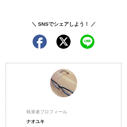
＼ SNSでシェアしよう！ ／
執筆者プロフィール
ナオユキ