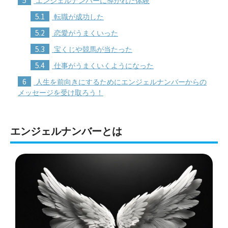
5
エンジェルナンバーに導かれた体験
5.1
転職が成功した
5.2
恋愛がうまくいった
5.3
宝くじや競馬が当たった
5.4
仕事がうまくいくようになった
6
人生を前向きにするためにエンジェルナンバーからの
メッセージを受け取ろう！
エンジェルナンバーとは