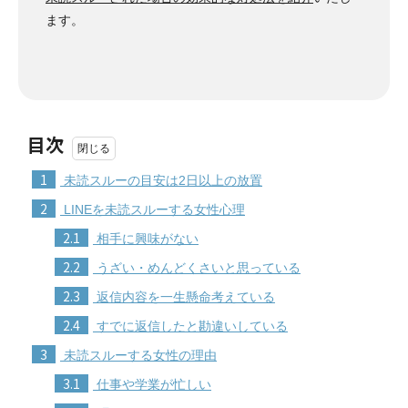
ます。
目次
1
未読スルーの目安は2日以上の放置
2
LINEを未読スルーする女性心理
2.1
相手に興味がない
2.2
うざい・めんどくさいと思っている
2.3
返信内容を一生懸命考えている
2.4
すでに返信したと勘違いしている
3
未読スルーする女性の理由
3.1
仕事や学業が忙しい