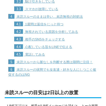
3.2
駆け引きをしている
3.3
スマホが故障している
4
未読スルーのままは辛い…未読無視の対処法
4.1
1週間は返信をじっと待つ
4.2
無視されている原因を分析してみる
4.3
相手のSNSをチェックする
4.4
心配している旨をLINEで伝える
4.5
電話してみる
5
未読スルーから脈なしを判断する際は期間に注目！
6
未読スルーの状態でも女友達・好きな人にしつこく催
促するのはNG
未読スルーの目安は2日以上の放置
LINEアプリは、相手がLINEメッセージを読むと、トーク画面