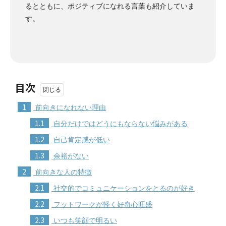
るとともに、ポジティブになれる言葉も紹介していま
す。
目次
1
前向きになれない理由
1.1
自分だけではどうにもならない悩みがある
1.2
自己肯定感が低い
1.3
余裕がない
2
前向きな人の特徴
2.1
社交的でコミュニケーションをとるのが好き
2.2
フットワークが軽く好奇心旺盛
2.3
いつも笑顔で明るい