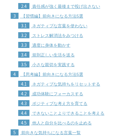
2.4
責任感が強く最後まで投げ出さない
3
【習慣編】前向きになる方法5選
3.1
ネガティブな言葉を使わない
3.2
ストレス解消法をみつける
3.3
適度に身体を動かす
3.4
規則正しい生活を送る
3.5
小さな親切を実践する
4
【思考編】前向きになる方法5選
4.1
ネガティブな気持ちをリセットする
4.2
成功体験にフォーカスする
4.3
ポジティブな考え方を育てる
4.4
できないことよりできることを考える
4.5
他人と自分を比べるのを止める
5
前向きな気持ちになる言葉一覧