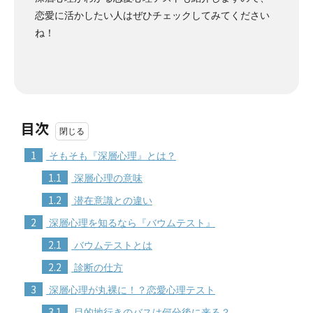
恋愛に活かしたい人はぜひチェックしてみてください
ね！
目次
1
そもそも『深層心理』とは？
1.1
深層心理の意味
1.2
潜在意識との違い
2
深層心理を知るなら『バウムテスト』
2.1
バウムテストとは
2.2
診断の仕方
3
深層心理が丸裸に！？恋愛心理テスト
3.1
目的地行きのバスは何分後に来る？