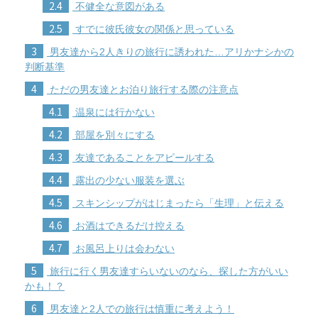
2.4
不健全な意図がある
2.5
すでに彼氏彼女の関係と思っている
3
男友達から2人きりの旅行に誘われた…アリかナシかの
判断基準
4
ただの男友達とお泊り旅行する際の注意点
4.1
温泉には行かない
4.2
部屋を別々にする
4.3
友達であることをアピールする
4.4
露出の少ない服装を選ぶ
4.5
スキンシップがはじまったら「生理」と伝える
4.6
お酒はできるだけ控える
4.7
お風呂上りは会わない
5
旅行に行く男友達すらいないのなら、探した方がいい
かも！？
6
男友達と2人での旅行は慎重に考えよう！