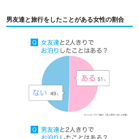
男友達と旅行をしたことがある女性の割合