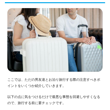
ここでは、ただの男友達とお泊り旅行する際の注意すべきポ
イントをいくつか紹介していきます。
以下の点に気をつけるだけで最悪な事態を回避しやすくなる
ので、旅行する前に要チェックです。