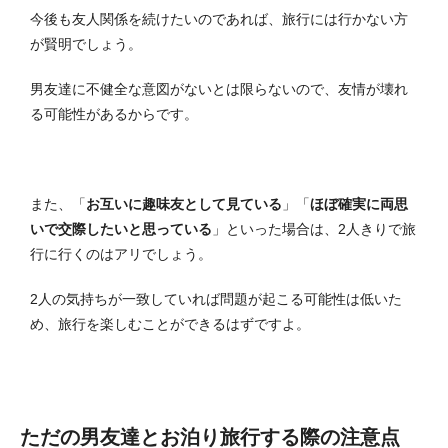
今後も友人関係を続けたいのであれば、旅行には行かない方
が賢明でしょう。
男友達に不健全な意図がないとは限らないので、友情が壊れ
る可能性があるからです。
また、「
お互いに趣味友として見ている
」「
ほぼ確実に両思
いで交際したいと思っている
」といった場合は、2人きりで旅
行に行くのはアリでしょう。
2人の気持ちが一致していれば問題が起こる可能性は低いた
め、旅行を楽しむことができるはずですよ。
ただの男友達とお泊り旅行する際の注意点