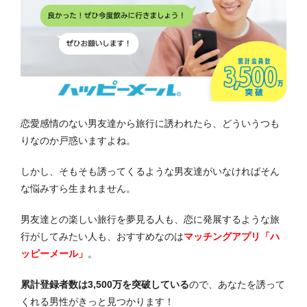
恋愛感情のない男友達から旅行に誘われたら、どういうつも
りなのか戸惑いますよね。
しかし、そもそも誘ってくるような男友達がいなければそん
な悩みすら生まれません。
男友達との楽しい旅行を夢見る人も、恋に発展するような旅
行がしてみたい人も、おすすめなのは
マッチングアプリ「ハ
ッピーメール」
。
累計登録者数は3,500万を突破している
ので、あなたを誘って
くれる男性がきっと見つかります！