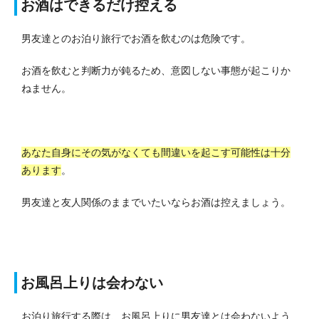
お酒はできるだけ控える
男友達とのお泊り旅行でお酒を飲むのは危険です。
お酒を飲むと判断力が鈍るため、意図しない事態が起こりか
ねません。
あなた自身にその気がなくても間違いを起こす可能性は十分
あります
。
男友達と友人関係のままでいたいならお酒は控えましょう。
お風呂上りは会わない
お泊り旅行する際は、お風呂上りに男友達とは会わないよう