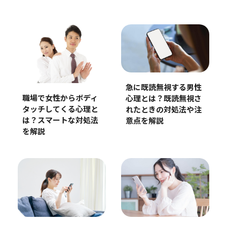
急に既読無視する男性
職場で女性からボディ
心理とは？既読無視さ
タッチしてくる心理と
れたときの対処法や注
は？スマートな対処法
意点を解説
を解説