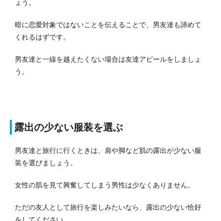
ょう。
暗に恋愛対象ではないことを伝えることで、男友達も諦めて
くれるはずです。
男友達と一線を越えたくない場合は友達アピールをしましょ
う。
露出の少ない服装を選ぶ
男友達と旅行に行くときは、肩や脚など肌の露出が少ない服
装を選びましょう。
女性の肌を見て興奮してしまう男性は少なくありません。
ただの友人として旅行を楽しみたいなら、露出の少ない恰好
をしてください。