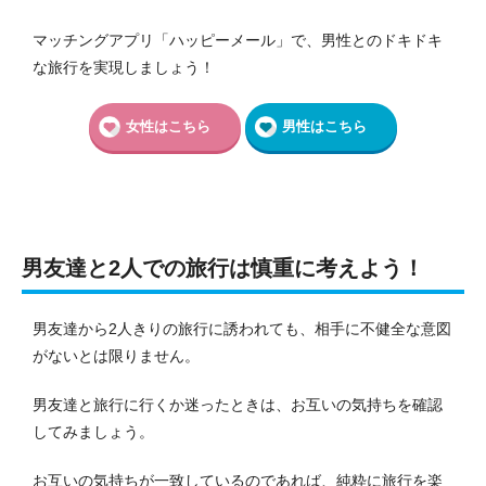
マッチングアプリ「ハッピーメール」で、男性とのドキドキ
な旅行を実現しましょう！
女性はこちら
男性はこちら
男友達と2人での旅行は慎重に考えよう！
男友達から2人きりの旅行に誘われても、相手に不健全な意図
がないとは限りません。
男友達と旅行に行くか迷ったときは、お互いの気持ちを確認
してみましょう。
お互いの気持ちが一致しているのであれば、純粋に旅行を楽