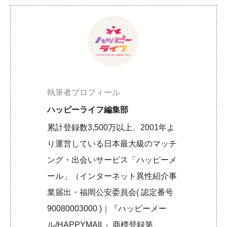
執筆者プロフィール
ハッピーライフ編集部
累計登録数3,500万以上、2001年よ
り運営している日本最大級のマッチ
ング・出会いサービス「ハッピーメ
ール」（インターネット異性紹介事
業届出・福岡公安委員会( 認定番号
90080003000 )｜『ハッピーメー
ル/HAPPYMAIL』商標登録第