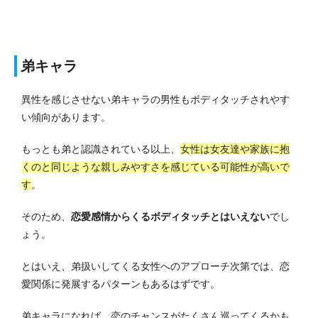
弟キャラ
異性を感じさせない弟キャラの男性もボディタッチされやす
い傾向があります。
もっとも弟と認識されている以上、
女性は女友達や家族に抱
くのと同じような親しみやすさを感じている可能性が高いで
す
。
そのため、
恋愛感情からくるボディタッチとはいえない
でし
ょう。
とはいえ、弟扱いしてくる女性へのアプローチ次第では、恋
愛関係に発展するパターンもあるはずです。
弟キャラになれば、恋のチャンスがたくさん巡ってくるかも