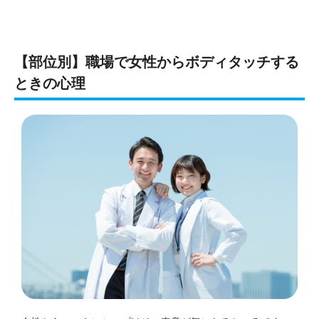
【部位別】職場で女性からボディタッチする
ときの心理