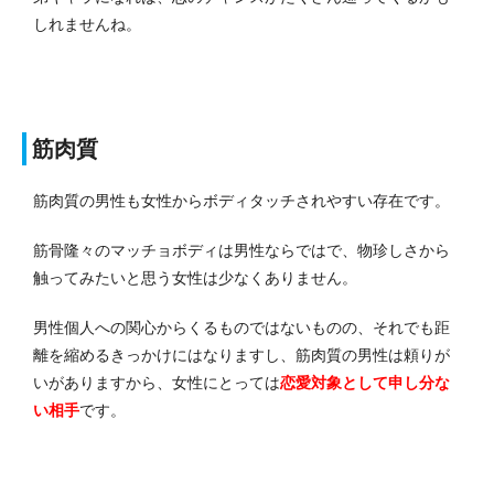
しれませんね。
筋肉質
筋肉質の男性も女性からボディタッチされやすい存在です。
筋骨隆々のマッチョボディは男性ならではで、物珍しさから
触ってみたいと思う女性は少なくありません。
男性個人への関心からくるものではないものの、それでも距
離を縮めるきっかけにはなりますし、筋肉質の男性は頼りが
いがありますから、女性にとっては
恋愛対象として申し分な
い相手
です。