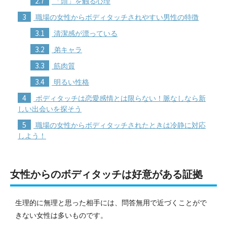
2.7
「頭」を触る心理
3
職場の女性からボディタッチされやすい男性の特徴
3.1
清潔感が漂っている
3.2
弟キャラ
3.3
筋肉質
3.4
明るい性格
4
ボディタッチは恋愛感情とは限らない！脈なしなら新
しい出会いを探そう
5
職場の女性からボディタッチされたときは冷静に対応
しよう！
女性からのボディタッチは好意がある証拠
生理的に無理と思った相手には、問答無用で近づくことがで
きない女性は多いものです。