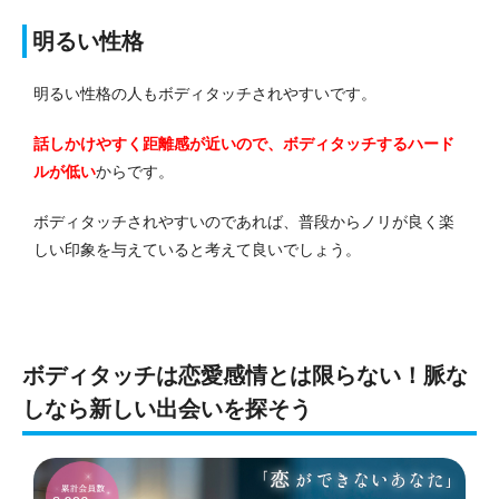
明るい性格
明るい性格の人もボディタッチされやすいです。
話しかけやすく距離感が近いので、ボディタッチするハード
ルが低い
からです。
ボディタッチされやすいのであれば、普段からノリが良く楽
しい印象を与えていると考えて良いでしょう。
ボディタッチは恋愛感情とは限らない！脈な
しなら新しい出会いを探そう