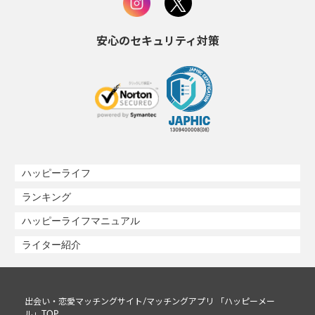
安心のセキュリティ対策
ハッピーライフ
ランキング
ハッピーライフマニュアル
ライター紹介
出会い・恋愛マッチングサイト/マッチングアプリ 「ハッピーメー
ル」TOP