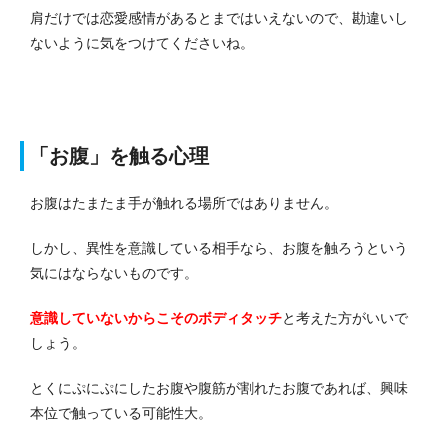
肩だけでは恋愛感情があるとまではいえないので、勘違いし
ないように気をつけてくださいね。
「お腹」を触る心理
お腹はたまたま手が触れる場所ではありません。
しかし、異性を意識している相手なら、お腹を触ろうという
気にはならないものです。
意識していないからこそのボディタッチ
と考えた方がいいで
しょう。
とくにぷにぷにしたお腹や腹筋が割れたお腹であれば、興味
本位で触っている可能性大。