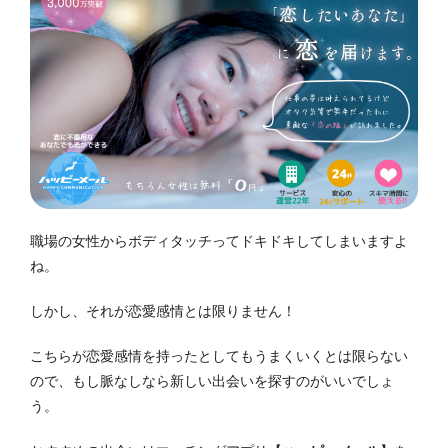
職場の女性からボディタッチってドキドキしてしまいますよ
ね。
しかし、それが恋愛感情とは限りません！
こちらが恋愛感情を持ったとしてもうまくいくとは限らない
ので、もし脈なしなら新しい出会いを探すのがいいでしょ
う。