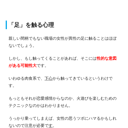
「足」を触る心理
親しい間柄でもない職場の女性が異性の足に触ることはほぼ
ないでしょう。
しかし、もし触ってくることがあれば、そこには
性的な意図
がある可能性大
です。
いわゆる肉食系で、
下心
から触ってきているというわけで
す。
もっともそれが恋愛感情からなのか、火遊びを楽しむための
テクニックなのかはわかりません。
うっかり乗ってしまえば、女性の思うツボにハマるかもしれ
ないので注意が必要で
す
。