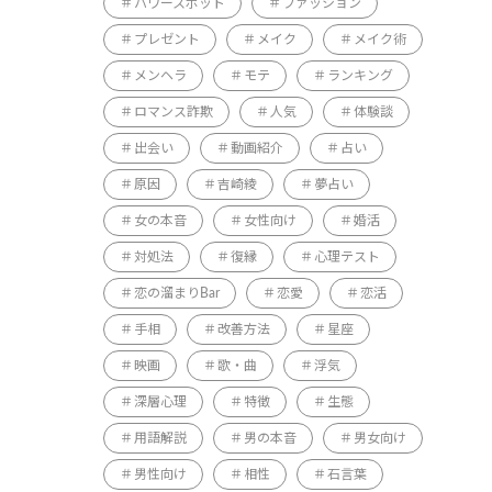
パワースポット
ファッション
プレゼント
メイク
メイク術
メンヘラ
モテ
ランキング
ロマンス詐欺
人気
体験談
出会い
動画紹介
占い
原因
吉崎綾
夢占い
女の本音
女性向け
婚活
対処法
復縁
心理テスト
恋の溜まりBar
恋愛
恋活
手相
改善方法
星座
映画
歌・曲
浮気
深層心理
特徴
生態
用語解説
男の本音
男女向け
男性向け
相性
石言葉