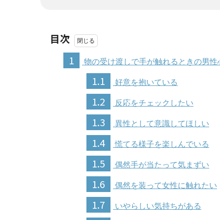
目次
1
物の受け渡しで手が触れるときの男性
1.1
好意を抱いている
1.2
反応をチェックしたい
1.3
異性として意識してほしい
1.4
慌てる様子を楽しんでいる
1.5
偶然手が当たって気まずい
1.6
偶然を装って女性に触れたい
1.7
いやらしい気持ちがある