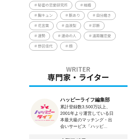
秘密の恋愛研究所
結婚
胸キュン
脈あり
自分磨き
花言葉
血液型
診断
運勢
運命の人
遠距離恋愛
野呂佳代
顔
専門家・ライター
ハッピーライフ編集部
累計登録数3,500万以上、
2001年より運営している日
本最大級のマッチング・出
会いサービス「ハッピ...