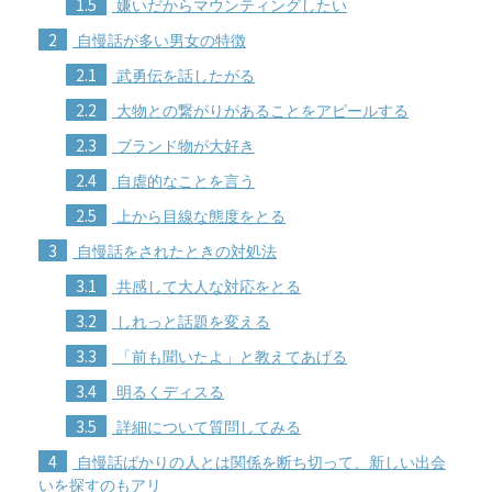
1.5
嫌いだからマウンティングしたい
2
自慢話が多い男女の特徴
2.1
武勇伝を話したがる
2.2
大物との繋がりがあることをアピールする
2.3
ブランド物が大好き
2.4
自虐的なことを言う
2.5
上から目線な態度をとる
3
自慢話をされたときの対処法
3.1
共感して大人な対応をとる
3.2
しれっと話題を変える
3.3
「前も聞いたよ」と教えてあげる
3.4
明るくディスる
3.5
詳細について質問してみる
4
自慢話ばかりの人とは関係を断ち切って、新しい出会
いを探すのもアリ