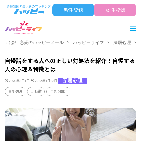
男性登録
女性登録
出会い恋愛のハッピーメール
ハッピーライフ
深層心理
自慢話をする人への正しい対処法を紹介！自慢する
人の心理＆特徴とは
深層心理
2020年2月1日
2026年1月23日
対処法
特徴
男女向け