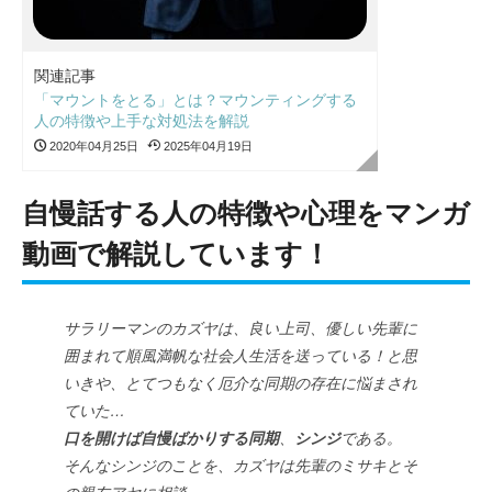
関連記事
「マウントをとる」とは？マウンティングする
人の特徴や上手な対処法を解説
2020年04月25日
2025年04月19日
自慢話する人の特徴や心理をマンガ
動画で解説しています！
サラリーマンのカズヤは、良い上司、優しい先輩に
囲まれて順風満帆な社会人生活を送っている！と思
いきや、とてつもなく厄介な同期の存在に悩まされ
ていた…
口を開けば自慢ばかりする同期
、
シンジ
である。
そんなシンジのことを、カズヤは先輩のミサキとそ