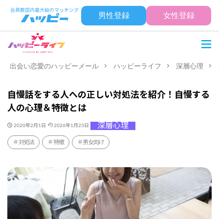
男性登録
女性登録
出会い恋愛のハッピーメール
ハッピーライフ
深層心理
自慢話をする人への正しい対処法を紹介！自慢する
人の心理＆特徴とは
深層心理
2020年2月1日
2026年1月23日
対処法
特徴
男女向け