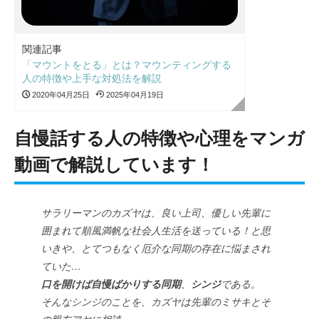
関連記事
「マウントをとる」とは？マウンティングする
人の特徴や上手な対処法を解説
2020年04月25日
2025年04月19日
自慢話する人の特徴や心理をマンガ
動画で解説しています！
サラリーマンのカズヤは、良い上司、優しい先輩に
囲まれて順風満帆な社会人生活を送っている！と思
いきや、とてつもなく厄介な同期の存在に悩まされ
ていた…
口を開けば自慢ばかりする同期
、
シンジ
である。
そんなシンジのことを、カズヤは先輩のミサキとそ