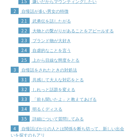
1.5
嫌いだからマウンティングしたい
2
自慢話が多い男女の特徴
2.1
武勇伝を話したがる
2.2
大物との繋がりがあることをアピールする
2.3
ブランド物が大好き
2.4
自虐的なことを言う
2.5
上から目線な態度をとる
3
自慢話をされたときの対処法
3.1
共感して大人な対応をとる
3.2
しれっと話題を変える
3.3
「前も聞いたよ」と教えてあげる
3.4
明るくディスる
3.5
詳細について質問してみる
4
自慢話ばかりの人とは関係を断ち切って、新しい出会
いを探すのもアリ