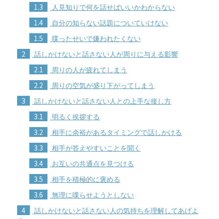
1.3
人見知りで何を話せばいいかわからない
1.4
自分の知らない話題についていけない
1.5
喋ったせいで嫌われたくない
2
話しかけないと話さない人が周りに与える影響
2.1
周りの人が疲れてしまう
2.2
周りの空気が盛り下がってしまう
3
話しかけないと話さない人との上手な接し方
3.1
明るく挨拶する
3.2
相手に余裕があるタイミングで話しかける
3.3
相手が答えやすいことを聞く
3.4
お互いの共通点を見つける
3.5
相手を積極的に褒める
3.6
無理に喋らせようとしない
4
話しかけないと話さない人の気持ちを理解してあげよ