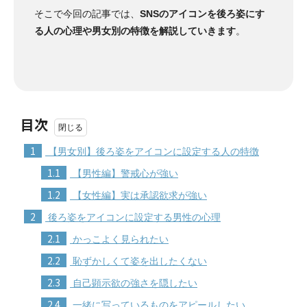
そこで今回の記事では、
SNSのアイコンを後ろ姿にす
る人の心理や男女別の特徴を解説していきます
。
目次
1
【男女別】後ろ姿をアイコンに設定する人の特徴
1.1
【男性編】警戒心が強い
1.2
【女性編】実は承認欲求が強い
2
後ろ姿をアイコンに設定する男性の心理
2.1
かっこよく見られたい
2.2
恥ずかしくて姿を出したくない
2.3
自己顕示欲の強さを隠したい
2.4
一緒に写っているものをアピールしたい