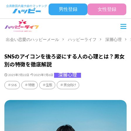
男性登録
女性登録
出会い恋愛のハッピーメール
ハッピーライフ
深層心理
SNSのアイコンを後ろ姿にする人の心理とは？男女
別の特徴を徹底解説
深層心理
2025年7月22日
2025年7月6日
SNS
特徴
生態
男女向け