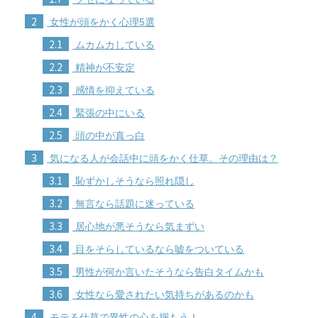
2
女性が頭をかく心理5選
2.1
ムカムカしている
2.2
精神が不安定
2.3
感情を抑えている
2.4
緊張の中にいる
2.5
頭の中が真っ白
3
気になる人が会話中に頭をかく仕草。その理由は？
3.1
恥ずかしそうなら照れ隠し
3.2
無言なら話題に迷っている
3.3
居心地が悪そうなら気まずい
3.4
目をそらしているなら嘘をついている
3.5
男性が何か言いたそうなら告白タイムかも
3.6
女性なら愛されたい気持ちがあるのかも
4
モテる仕草で異性の心を掴もう！