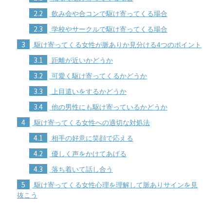
2.2
飲み会や合コンで駆け寄ってくる場合
2.3
学校やサークルで駆け寄ってくる場合
3
駆け寄ってくる女性が脈ありか見分ける4つのポイント
3.1
距離が近いかどうか
3.2
可愛く駆け寄ってくるかどうか
3.3
上目遣いをするかどうか
3.4
他の男性にも駆け寄っているかどうか
4
駆け寄ってくる女性への適切な対処法
4.1
相手の好意に笑顔で応える
4.2
優しく声をかけてあげる
4.3
落ち着いて話し合う
5
駆け寄ってくる女性心理を理解して脈ありサインを見
抜こう