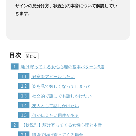
サインの見分け方、状況別の本音について解説してい
きます
。
目次
1
駆け寄ってくる女性心理の基本パターン5選
1.1
好意をアピールしたい
1.2
姿を見て嬉しくなってしまった
1.3
社交的で誰にでも話しかけたい
1.4
友人として話しかけたい
1.5
何か伝えたい用件がある
2
【状況別】駆け寄ってくる女性心理と本音
2.1
職場で駆け寄ってくる場合