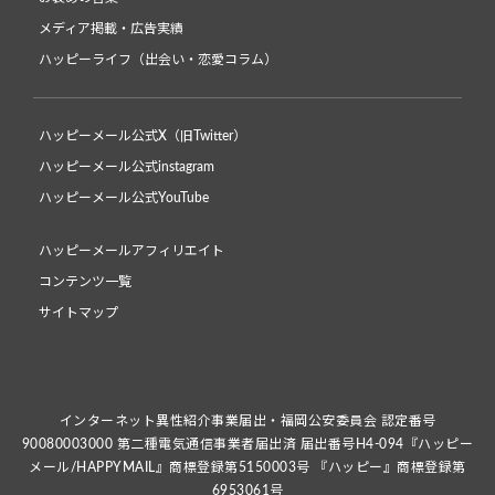
メディア掲載・広告実績
ハッピーライフ（出会い・恋愛コラム）
ハッピーメール公式X（旧Twitter）
ハッピーメール公式instagram
ハッピーメール公式YouTube
ハッピーメールアフィリエイト
コンテンツ一覧
サイトマップ
インターネット異性紹介事業届出・福岡公安委員会 認定番号
90080003000 第二種電気通信事業者届出済 届出番号H4-094『ハッピー
メール/HAPPYMAIL』商標登録第5150003号 『ハッピー』商標登録第
6953061号